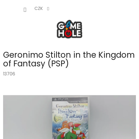
Přejít
NÁKUP
na
CZK
obsah
KOŠÍK
Geronimo Stilton in the Kingdom
of Fantasy (PSP)
13706