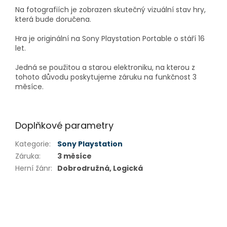
Na fotografiích je zobrazen skutečný vizuální stav hry,
která bude doručena.
Hra je originální na Sony Playstation Portable o stáří 16
let.
Jedná se použitou a starou elektroniku, na kterou z
tohoto důvodu poskytujeme záruku na funkčnost 3
měsíce.
Doplňkové parametry
Kategorie
:
Sony Playstation
Záruka
:
3 měsíce
Herní žánr
:
Dobrodružná, Logická
Z
á
p