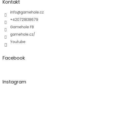
a
Kontakt
t
í
info
@
gamehole.cz
+420721838679
Gamehole FB
gamehole.cz/
Youtube
Facebook
Instagram