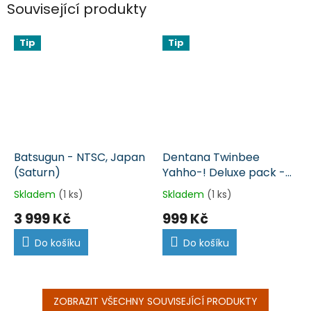
Související produkty
Tip
Tip
Batsugun - NTSC, Japan
Dentana Twinbee
(Saturn)
Yahho-! Deluxe pack -
NTSC, Japan (Saturn)
Skladem
(1 ks)
Skladem
(1 ks)
3 999 Kč
999 Kč
Do košíku
Do košíku
ZOBRAZIT VŠECHNY SOUVISEJÍCÍ PRODUKTY