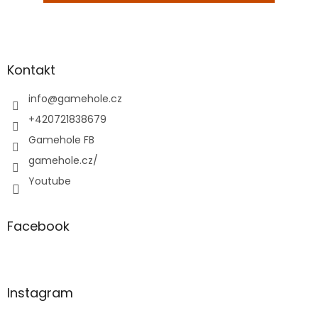
Z
á
p
a
Kontakt
t
í
info
@
gamehole.cz
+420721838679
Gamehole FB
gamehole.cz/
Youtube
Facebook
Instagram