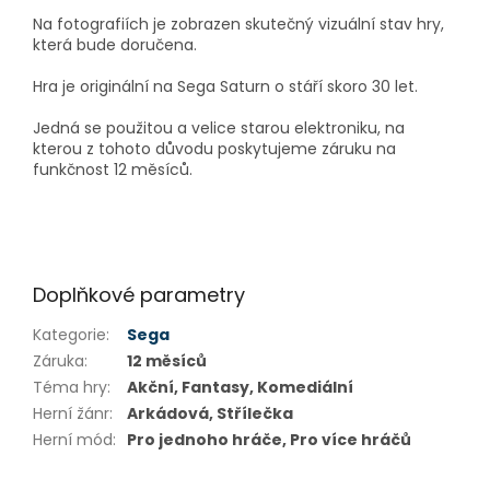
Na fotografiích je zobrazen skutečný vizuální stav hry,
která bude doručena.
Hra je originální na Sega Saturn o stáří skoro 30 let.
Jedná se použitou a velice starou elektroniku, na
kterou z tohoto důvodu poskytujeme záruku na
funkčnost 12 měsíců.
Doplňkové parametry
Kategorie
:
Sega
Záruka
:
12 měsíců
Téma hry
:
Akční, Fantasy, Komediální
Herní žánr
:
Arkádová, Střílečka
Herní mód
:
Pro jednoho hráče, Pro více hráčů