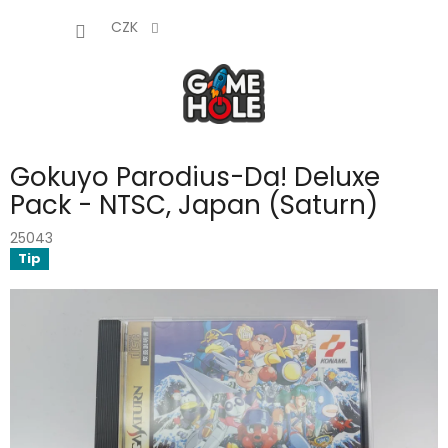
Přejít
NÁKUP
na
CZK
obsah
KOŠÍK
Gokuyo Parodius-Da! Deluxe
Pack - NTSC, Japan (Saturn)
25043
Tip