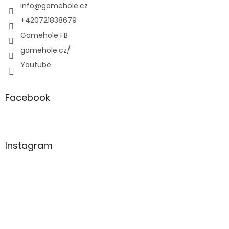
í
info
@
gamehole.cz
+420721838679
Gamehole FB
gamehole.cz/
Youtube
Facebook
Instagram