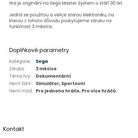
Hra je originální na Sega Master System o stáří 30 let.
Jedná se použitou a velice starou elektroniku, na
kterou z tohoto důvodu poskytujeme záruku na
funkčnost 3 měsíce.
Doplňkové parametry
Kategorie
:
Sega
Záruka
:
3 měsíce
Téma hry
:
Dokumentární
Herní žánr
:
Simulátor, Sportovní
Herní mód
:
Pro jednoho hráče, Pro více hráčů
Z
á
p
a
Kontakt
t