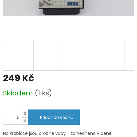
249 Kč
Měrná
Skladem
(1 ks)
cena:
Přidat do košíku
Na krabičce jsou drobné vady - zohledněno v ceně.