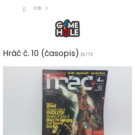
Přejít
NÁKUP
na
CZK
obsah
KOŠÍK
Hráč č. 10 (časopis)
25773