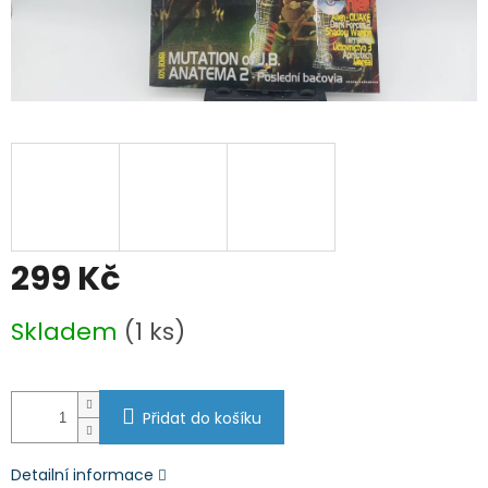
299 Kč
Měrná
Skladem
(1 ks)
cena:
Přidat do košíku
Detailní informace