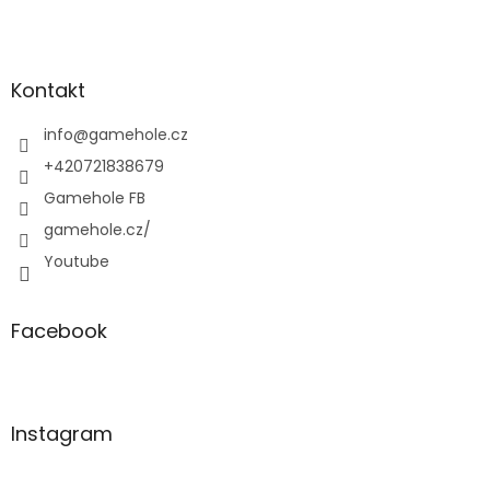
Z
á
p
a
Kontakt
t
í
info
@
gamehole.cz
+420721838679
Gamehole FB
gamehole.cz/
Youtube
Facebook
Instagram