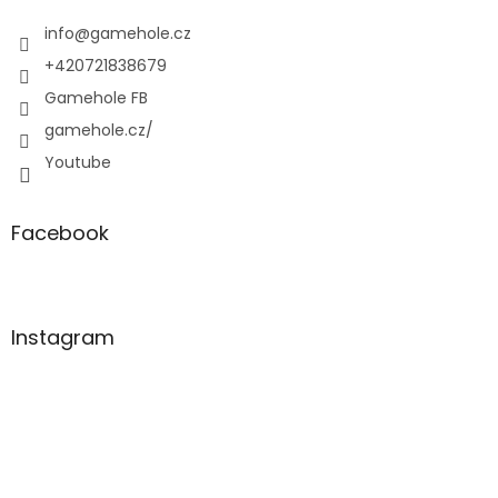
t
í
info
@
gamehole.cz
+420721838679
Gamehole FB
gamehole.cz/
Youtube
Facebook
Instagram