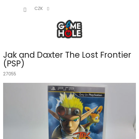
Přejít
NÁKUP
na
CZK
obsah
KOŠÍK
Jak and Daxter The Lost Frontier
(PSP)
27055