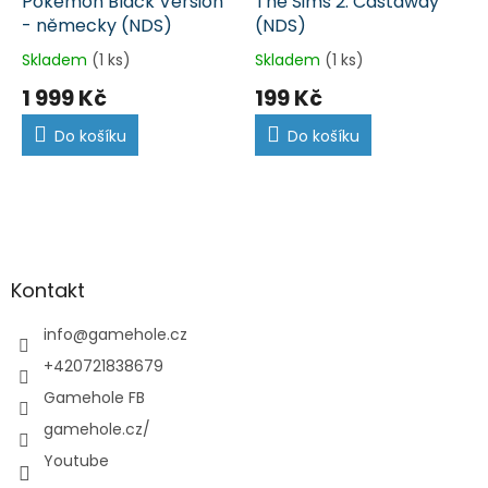
Pokémon Black Version
The Sims 2: Castaway
- německy (NDS)
(NDS)
Skladem
(1 ks)
Skladem
(1 ks)
1 999 Kč
199 Kč
Do košíku
Do košíku
Z
á
p
a
Kontakt
t
í
info
@
gamehole.cz
+420721838679
Gamehole FB
gamehole.cz/
Youtube