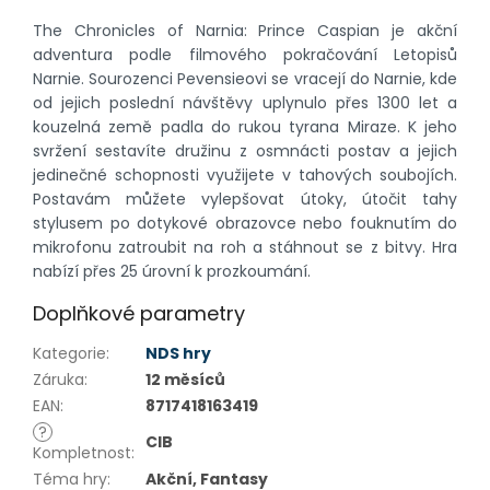
The Chronicles of Narnia: Prince Caspian je akční
adventura podle filmového pokračování Letopisů
Narnie. Sourozenci Pevensieovi se vracejí do Narnie, kde
od jejich poslední návštěvy uplynulo přes 1300 let a
kouzelná země padla do rukou tyrana Miraze. K jeho
svržení sestavíte družinu z osmnácti postav a jejich
jedinečné schopnosti využijete v tahových soubojích.
Postavám můžete vylepšovat útoky, útočit tahy
stylusem po dotykové obrazovce nebo fouknutím do
mikrofonu zatroubit na roh a stáhnout se z bitvy. Hra
nabízí přes 25 úrovní k prozkoumání.
Doplňkové parametry
Kategorie
:
NDS hry
Záruka
:
12 měsíců
EAN
:
8717418163419
?
CIB
Kompletnost
:
Téma hry
:
Akční, Fantasy