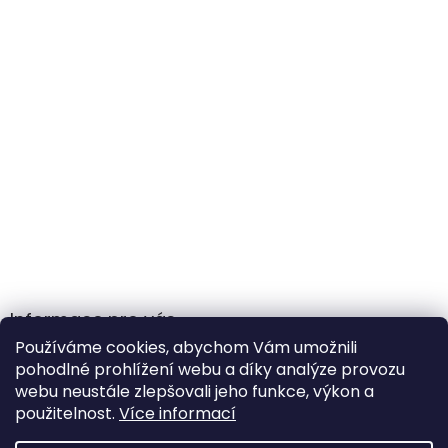
Informace pro vás
Používáme cookies, abychom Vám umožnili
Obchodní podmínky
pohodlné prohlížení webu a díky analýze provozu
Podmínky ochrany osobních údajů
webu neustále zlepšovali jeho funkce, výkon a
použitelnost.
Více informací