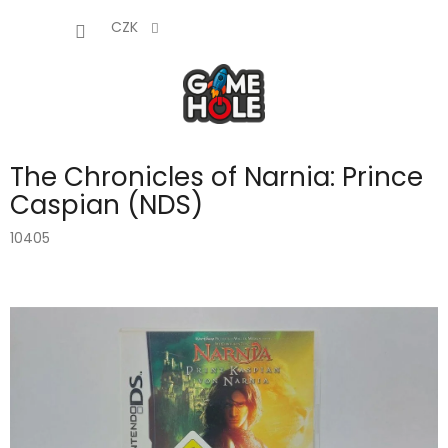
Přejít
NÁKUP
na
CZK
obsah
KOŠÍK
The Chronicles of Narnia: Prince
Caspian (NDS)
10405