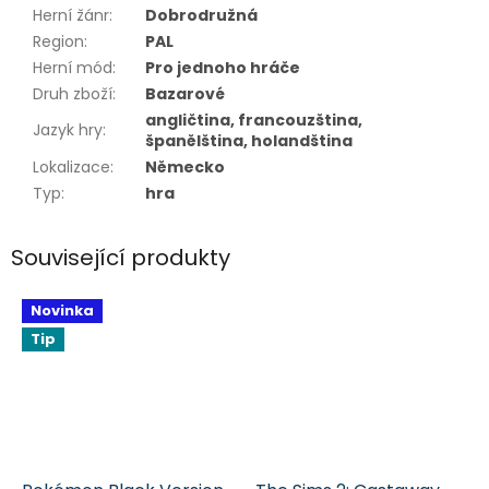
Herní žánr
:
Dobrodružná
Region
:
PAL
Herní mód
:
Pro jednoho hráče
Druh zboží
:
Bazarové
angličtina, francouzština,
Jazyk hry
:
španělština, holandština
Lokalizace
:
Německo
Typ
:
hra
Související produkty
Novinka
Tip