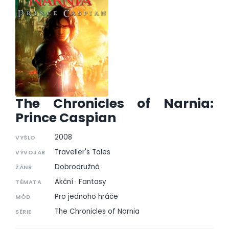
The Chronicles of Narnia:
Prince Caspian
2008
VYŠLO
Traveller's Tales
VÝVOJÁŘ
Dobrodružná
ŽÁNR
Akční · Fantasy
TÉMATA
Pro jednoho hráče
MÓD
The Chronicles of Narnia
SÉRIE