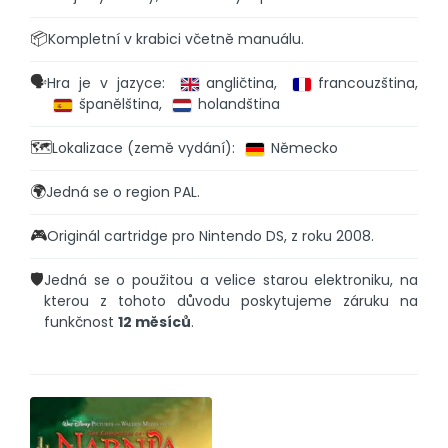
📦
Kompletní v krabici včetně manuálu.
🗣️
Hra je v jazyce:
angličtina,
francouzština,
španělština,
holandština
🗺️
Lokalizace (země vydání):
Německo
🌍
Jedná se o region PAL.
🎮
Originál cartridge pro Nintendo DS, z roku 2008.
🛡️
Jedná se o použitou a velice starou elektroniku, na
kterou z tohoto důvodu poskytujeme záruku na
funkčnost
12 měsíců
.