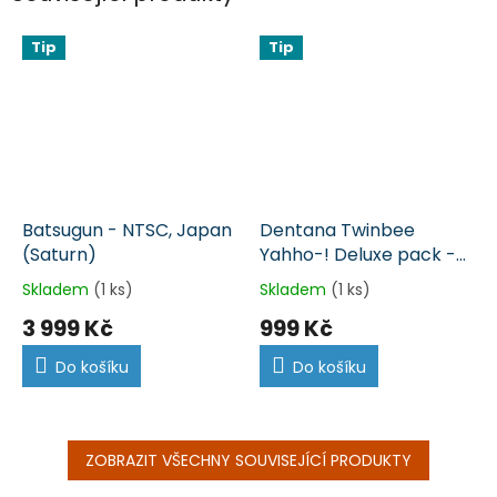
Tip
Tip
Batsugun - NTSC, Japan
Dentana Twinbee
(Saturn)
Yahho-! Deluxe pack -
NTSC, Japan (Saturn)
Skladem
(1 ks)
Skladem
(1 ks)
3 999 Kč
999 Kč
Do košíku
Do košíku
ZOBRAZIT VŠECHNY SOUVISEJÍCÍ PRODUKTY