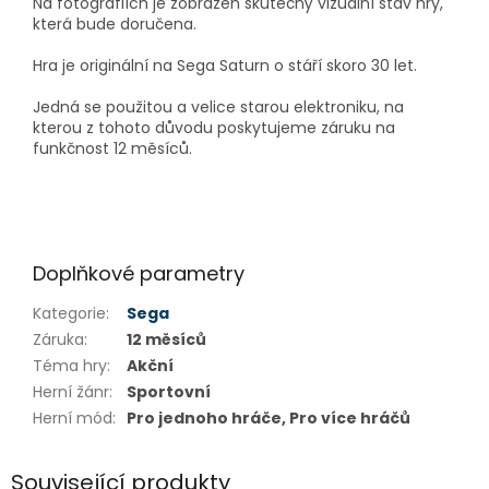
Na fotografiích je zobrazen skutečný vizuální stav hry,
která bude doručena.
Hra je originální na Sega Saturn o stáří skoro 30 let.
Jedná se použitou a velice starou elektroniku, na
kterou z tohoto důvodu poskytujeme záruku na
funkčnost 12 měsíců.
Doplňkové parametry
Kategorie
:
Sega
Záruka
:
12 měsíců
Téma hry
:
Akční
Herní žánr
:
Sportovní
Herní mód
:
Pro jednoho hráče, Pro více hráčů
Související produkty