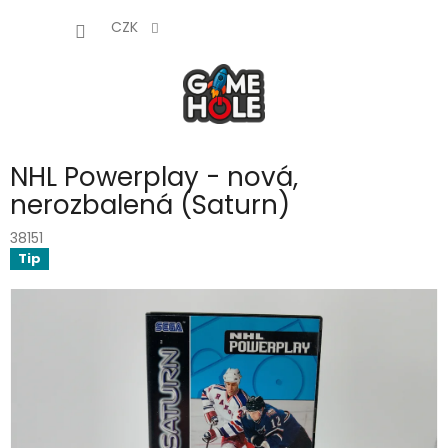
Přejít
NÁKUP
na
CZK
obsah
KOŠÍK
NHL Powerplay - nová,
nerozbalená (Saturn)
38151
Tip