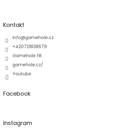
Z
á
p
a
Kontakt
t
í
info
@
gamehole.cz
+420721838679
Gamehole FB
gamehole.cz/
Youtube
Facebook
Instagram