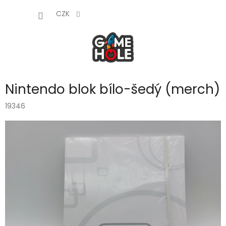
Přejít
NÁKUP
na
CZK
obsah
KOŠÍK
Nintendo blok bílo-šedý (merch)
19346