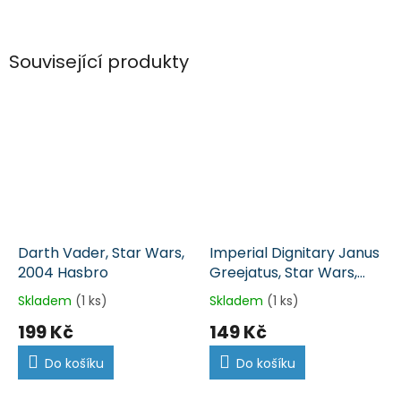
Související produkty
Darth Vader, Star Wars,
Imperial Dignitary Janus
2004 Hasbro
Greejatus, Star Wars,
2003 Hasbro
Skladem
(1 ks)
Skladem
(1 ks)
199 Kč
149 Kč
Do košíku
Do košíku