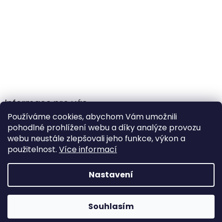
Informace pro vás
Používáme cookies, abychom Vám umožnili
Obchodní podmínky
pohodlné prohlížení webu a díky analýze provozu
Podmínky ochrany osobních údajů
webu neustále zlepšovali jeho funkce, výkon a
použitelnost.
Více informací
Nastavení
Vytvořil Shoptet
Souhlasím
Copyright 2026
Gamehole
. Všechna práva vyhrazena.