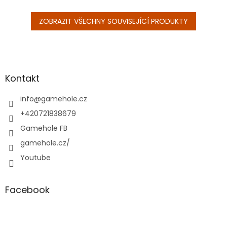
ZOBRAZIT VŠECHNY SOUVISEJÍCÍ PRODUKTY
Z
á
p
a
Kontakt
t
í
info
@
gamehole.cz
+420721838679
Gamehole FB
gamehole.cz/
Youtube
Facebook