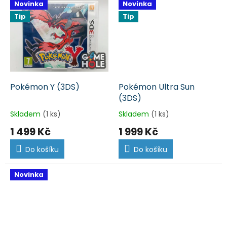
Novinka
Novinka
Tip
Tip
Pokémon Y (3DS)
Pokémon Ultra Sun
(3DS)
Skladem
(1 ks)
Skladem
(1 ks)
1 499 Kč
1 999 Kč
Do košíku
Do košíku
Novinka