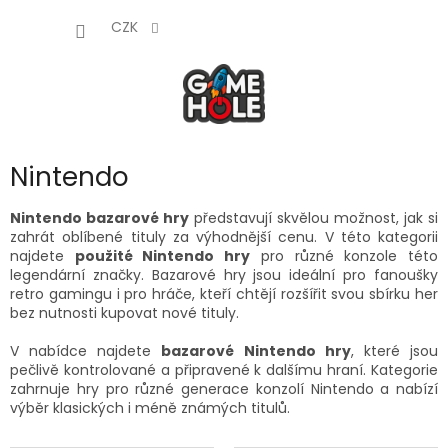
Přejít
NÁKUP
na
CZK
obsah
KOŠÍK
Nintendo
Nintendo bazarové hry
představují skvělou možnost, jak si
zahrát oblíbené tituly za výhodnější cenu. V této kategorii
najdete
použité Nintendo hry
pro různé konzole této
legendární značky. Bazarové hry jsou ideální pro fanoušky
retro gamingu i pro hráče, kteří chtějí rozšířit svou sbírku her
bez nutnosti kupovat nové tituly.
V nabídce najdete
bazarové Nintendo hry
, které jsou
pečlivě kontrolované a připravené k dalšímu hraní. Kategorie
zahrnuje hry pro různé generace konzolí Nintendo a nabízí
výběr klasických i méně známých titulů.