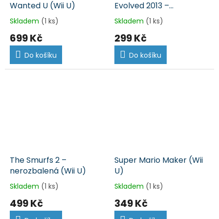
Wanted U (Wii U)
Evolved 2013 –
nerozbalená (Wii U)
Skladem
(1 ks)
Skladem
(1 ks)
699 Kč
299 Kč
Do košíku
Do košíku
The Smurfs 2 –
Super Mario Maker (Wii
nerozbalená (Wii U)
U)
Skladem
(1 ks)
Skladem
(1 ks)
499 Kč
349 Kč