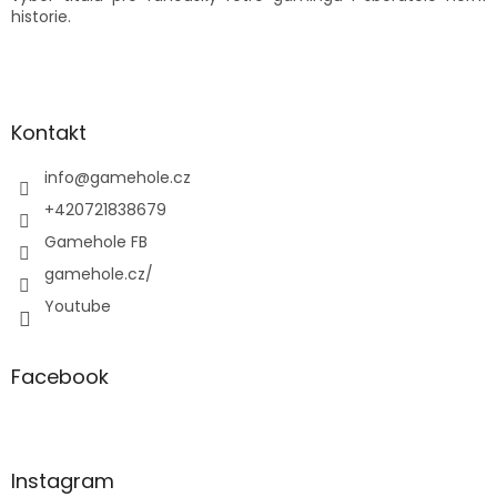
historie.
Z
á
p
a
Kontakt
t
í
info
@
gamehole.cz
+420721838679
Gamehole FB
gamehole.cz/
Youtube
Facebook
Instagram