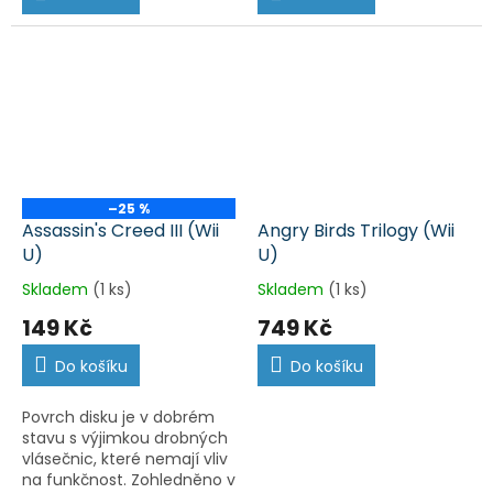
–25 %
Assassin's Creed III (Wii
Angry Birds Trilogy (Wii
U)
U)
Skladem
(1 ks)
Skladem
(1 ks)
149 Kč
749 Kč
Do košíku
Do košíku
Povrch disku je v dobrém
stavu s výjimkou drobných
vlásečnic, které nemají vliv
na funkčnost. Zohledněno v