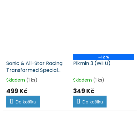
ceně.
–12 %
Sonic & All-Star Racing
Pikmin 3 (Wii U)
Transformed Special
Edition – nerozbalená
Skladem
(1 ks)
Skladem
(1 ks)
(Wii U)
499 Kč
349 Kč
Do košíku
Do košíku