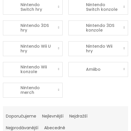
Nintendo
Nintendo
Switch hry
Switch konzole
Nintendo 3DS
Nintendo 3DS
hry
konzole
Nintendo Wii U
Nintendo Wii
hry
hry
Nintendo Wii
Amiibo
konzole
Nintendo
merch
Ř
a
Doporučujeme
Nejlevnější
Nejdražší
z
e
Nejprodávanější
Abecedně