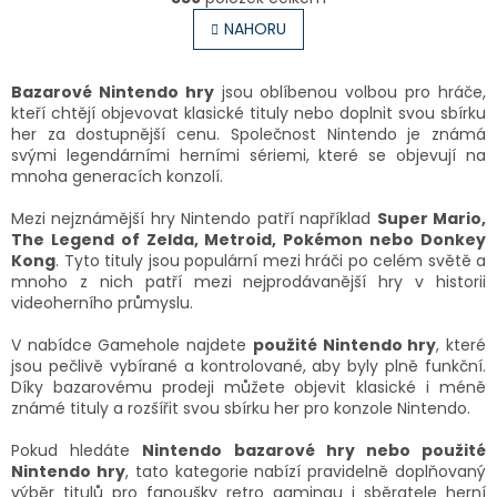
v
á
l
NAHORU
n
á
k
o
d
v
a
Bazarové Nintendo hry
jsou oblíbenou volbou pro hráče,
á
c
kteří chtějí objevovat klasické tituly nebo doplnit svou sbírku
n
í
her za dostupnější cenu. Společnost Nintendo je známá
í
p
svými legendárními herními sériemi, které se objevují na
r
mnoha generacích konzolí.
v
k
Mezi nejznámější hry Nintendo patří například
Super Mario,
y
The Legend of Zelda, Metroid, Pokémon nebo Donkey
v
Kong
. Tyto tituly jsou populární mezi hráči po celém světě a
ý
mnoho z nich patří mezi nejprodávanější hry v historii
p
videoherního průmyslu.
i
s
V nabídce Gamehole najdete
použité Nintendo hry
, které
u
jsou pečlivě vybírané a kontrolované, aby byly plně funkční.
Díky bazarovému prodeji můžete objevit klasické i méně
známé tituly a rozšířit svou sbírku her pro konzole Nintendo.
Pokud hledáte
Nintendo bazarové hry nebo použité
Nintendo hry
, tato kategorie nabízí pravidelně doplňovaný
výběr titulů pro fanoušky retro gamingu i sběratele herní