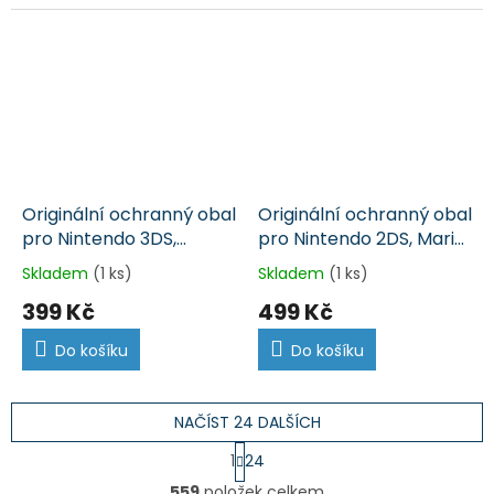
ceně.
Originální ochranný obal
Originální ochranný obal
pro Nintendo 3DS,
pro Nintendo 2DS, Mario
červený (3DS)
(3DS)
Skladem
(1 ks)
Skladem
(1 ks)
399 Kč
499 Kč
Do košíku
Do košíku
NAČÍST 24 DALŠÍCH
S
1
24
t
O
r
559
položek celkem