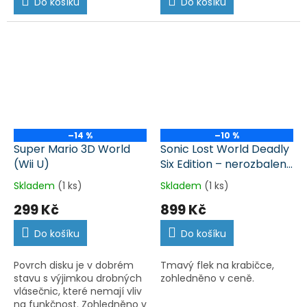
Do košíku
Do košíku
–14 %
–10 %
Super Mario 3D World
Sonic Lost World Deadly
(Wii U)
Six Edition – nerozbalená
(Wii U)
Skladem
(1 ks)
Skladem
(1 ks)
299 Kč
899 Kč
Do košíku
Do košíku
Povrch disku je v dobrém
Tmavý flek na krabičce,
stavu s výjimkou drobných
zohledněno v ceně.
vlásečnic, které nemají vliv
na funkčnost. Zohledněno v