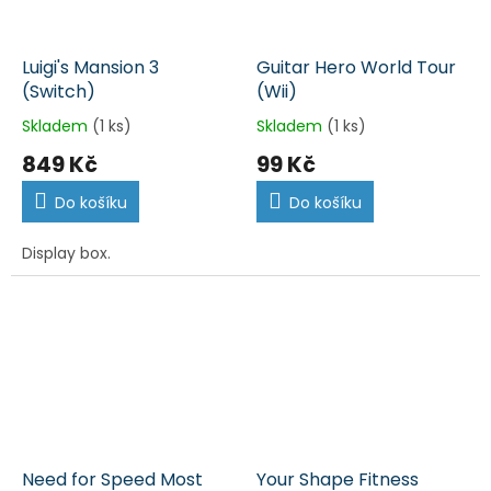
Luigi's Mansion 3
Guitar Hero World Tour
(Switch)
(Wii)
Skladem
(1 ks)
Skladem
(1 ks)
849 Kč
99 Kč
Do košíku
Do košíku
Display box.
Need for Speed Most
Your Shape Fitness