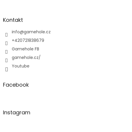
Z
á
p
a
Kontakt
t
í
info
@
gamehole.cz
+420721838679
Gamehole FB
gamehole.cz/
Youtube
Facebook
Instagram