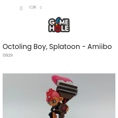
Přejít
NÁKUP
na
CZK
obsah
KOŠÍK
Octoling Boy, Splatoon - Amiibo
13929