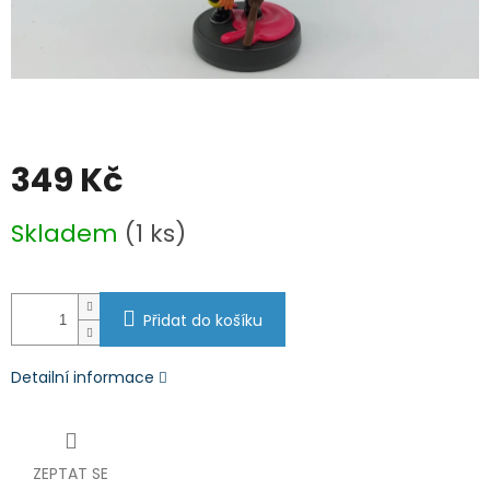
349 Kč
Měrná
Skladem
(1 ks)
cena:
Přidat do košíku
Detailní informace
ZEPTAT SE