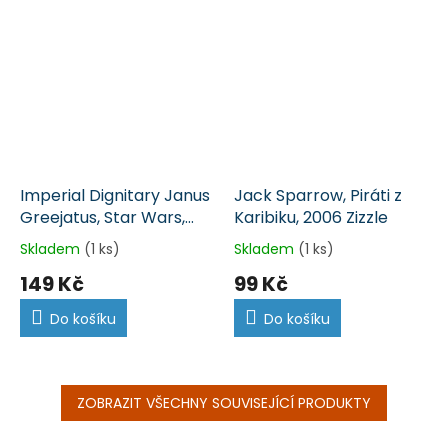
Imperial Dignitary Janus
Jack Sparrow, Piráti z
Greejatus, Star Wars,
Karibiku, 2006 Zizzle
2003 Hasbro
Skladem
(1 ks)
Skladem
(1 ks)
149 Kč
99 Kč
Do košíku
Do košíku
ZOBRAZIT VŠECHNY SOUVISEJÍCÍ PRODUKTY