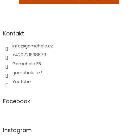
Z
á
p
a
Kontakt
t
í
info
@
gamehole.cz
+420721838679
Gamehole FB
gamehole.cz/
Youtube
Facebook
Instagram