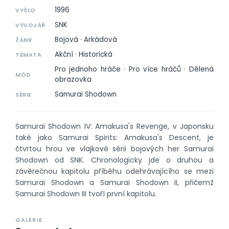
1996
VYŠLO
SNK
VÝVOJÁŘ
Bojová · Arkádová
ŽÁNR
Akční · Historická
TÉMATA
Pro jednoho hráče · Pro více hráčů · Dělená
MÓD
obrazovka
Samurai Shodown
SÉRIE
Samurai Shodown IV: Amakusa's Revenge, v Japonsku
také jako Samurai Spirits: Amakusa's Descent, je
čtvrtou hrou ve vlajkové sérii bojových her Samurai
Shodown od SNK. Chronologicky jde o druhou a
závěrečnou kapitolu příběhu odehrávajícího se mezi
Samurai Shodown a Samurai Shodown II, přičemž
Samurai Shodown III tvoří první kapitolu.
GALERIE