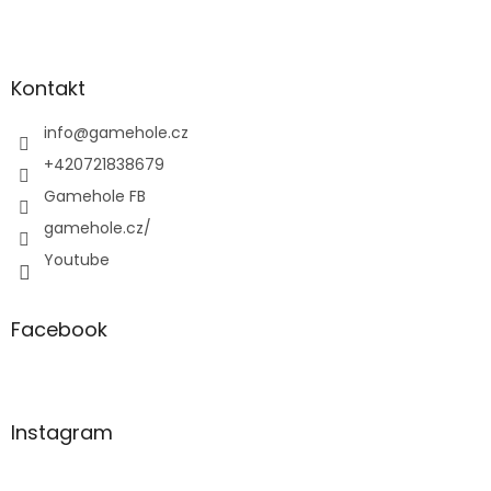
Z
á
p
a
Kontakt
t
í
info
@
gamehole.cz
+420721838679
Gamehole FB
gamehole.cz/
Youtube
Facebook
Instagram