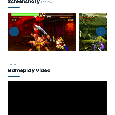
Screenshoty
8 snímků
‹
›
VIDEO
Gameplay Video