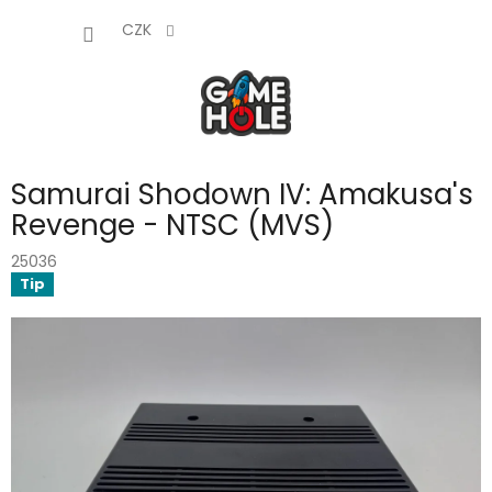
Přejít
NÁKUP
na
CZK
obsah
KOŠÍK
Samurai Shodown IV: Amakusa's
Revenge - NTSC (MVS)
25036
Tip