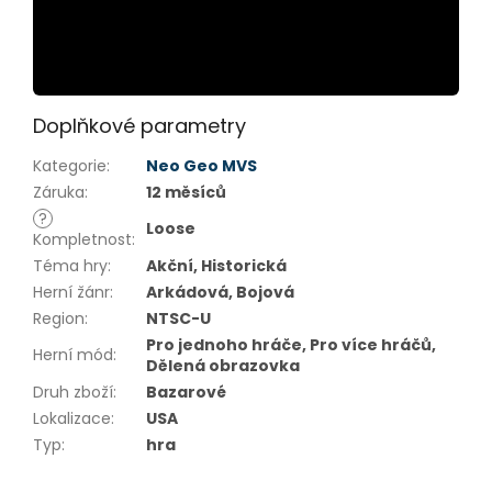
Doplňkové parametry
Kategorie
:
Neo Geo MVS
Záruka
:
12 měsíců
?
Loose
Kompletnost
:
Téma hry
:
Akční, Historická
Herní žánr
:
Arkádová, Bojová
Region
:
NTSC-U
Pro jednoho hráče, Pro více hráčů,
Herní mód
:
Dělená obrazovka
Druh zboží
:
Bazarové
Lokalizace
:
USA
Typ
:
hra