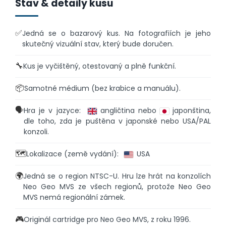
Stav & detaily kusu
✅
Jedná se o bazarový kus. Na fotografiích je jeho
skutečný vizuální stav, který bude doručen.
🔧
Kus je vyčištěný, otestovaný a plně funkční.
📦
Samotné médium (bez krabice a manuálu).
🗣️
Hra je v jazyce:
angličtina nebo
japonština,
dle toho, zda je puštěna v japonské nebo USA/PAL
konzoli.
🗺️
Lokalizace (země vydání):
USA
🌍
Jedná se o region NTSC-U. Hru lze hrát na konzolích
Neo Geo MVS ze všech regionů, protože Neo Geo
MVS nemá regionální zámek.
🎮
Originál cartridge pro Neo Geo MVS, z roku 1996.