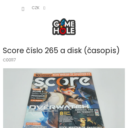
Přejít
NÁKUP
na
CZK
obsah
KOŠÍK
Score číslo 265 a disk (časopis)
C00117