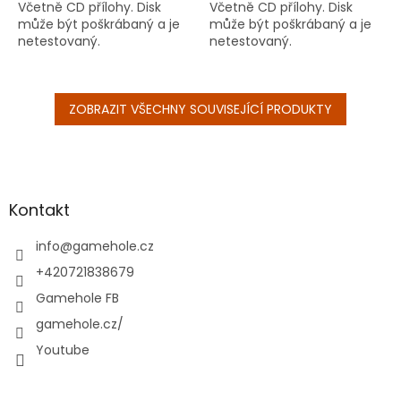
Včetně CD přílohy. Disk
Včetně CD přílohy. Disk
může být poškrábaný a je
může být poškrábaný a je
netestovaný.
netestovaný.
ZOBRAZIT VŠECHNY SOUVISEJÍCÍ PRODUKTY
Z
á
p
a
Kontakt
t
í
info
@
gamehole.cz
+420721838679
Gamehole FB
gamehole.cz/
Youtube