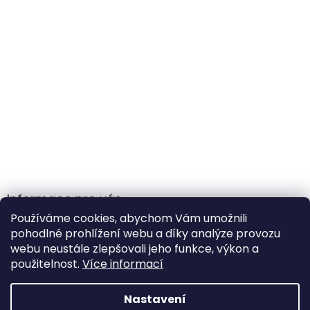
Informace pro vás
Používáme cookies, abychom Vám umožnili
Obchodní podmínky
pohodlné prohlížení webu a díky analýze provozu
Podmínky ochrany osobních údajů
webu neustále zlepšovali jeho funkce, výkon a
použitelnost.
Více informací
Nastavení
Vytvořil Shoptet