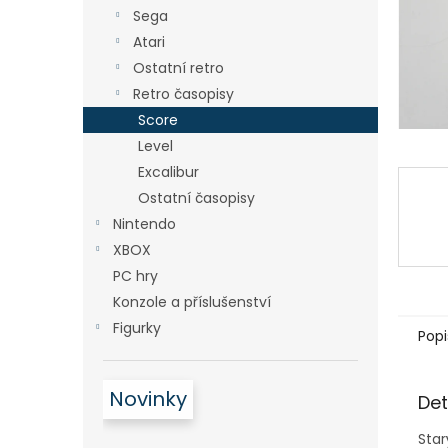
n
Sega
e
Atari
l
Ostatní retro
Retro časopisy
Score
Level
Excalibur
Ostatní časopisy
Nintendo
XBOX
PC hry
Konzole a příslušenství
Figurky
Popi
Novinky
Det
Star