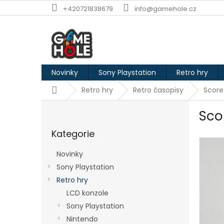
Přejít
+420721838679
info@gamehole.cz
na
obsah
Novinky
Sony Playstation
Retro hry
Domů
Retro hry
Retro časopisy
Score
P
Sco
o
Přeskočit
s
Kategorie
kategorie
t
r
Novinky
a
Sony Playstation
n
Retro hry
n
í
LCD konzole
p
Sony Playstation
a
Nintendo