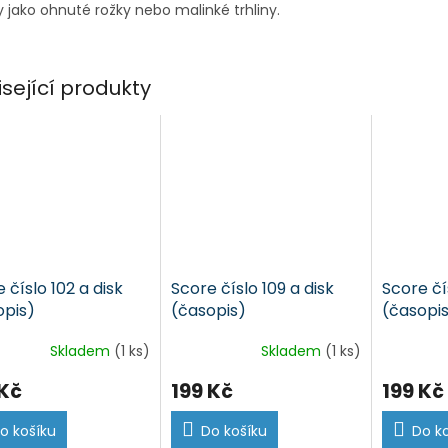
 jako ohnuté rožky nebo malinké trhliny.
isející produkty
 číslo 102 a disk
Score číslo 109 a disk
Score čís
opis)
(časopis)
(časopi
Skladem
(1 ks)
Skladem
(1 ks)
 Kč
199 Kč
199 Kč
o košíku
Do košíku
Do k