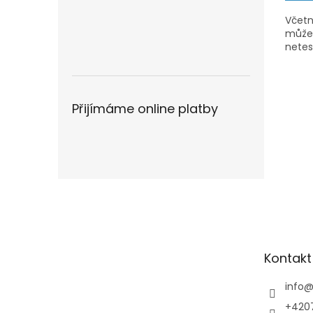
Včetn
může 
netes
Přijímáme online platby
Z
á
p
a
t
Kontakt
í
info
+420