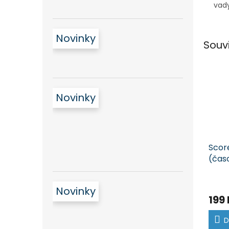
vady
Novinky
Souv
Novinky
Score
(čas
Novinky
199
D