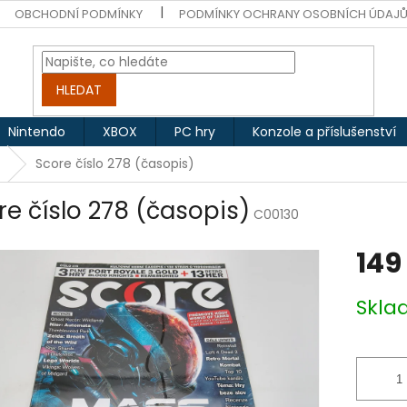
OBCHODNÍ PODMÍNKY
PODMÍNKY OCHRANY OSOBNÍCH ÚDAJ
HLEDAT
Nintendo
XBOX
PC hry
Konzole a příslušenství
Score číslo 278 (časopis)
re číslo 278 (časopis)
C00130
149
Měrná
Skl
cena: