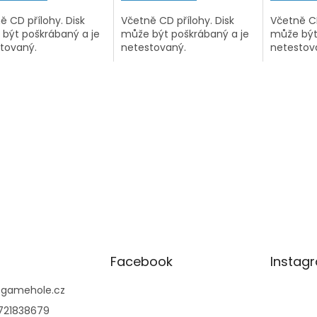
ě CD přílohy. Disk
Včetně CD přílohy. Disk
Včetně CD
být poškrábaný a je
může být poškrábaný a je
může být
tovaný.
netestovaný.
netestov
Facebook
Instag
@
gamehole.cz
721838679