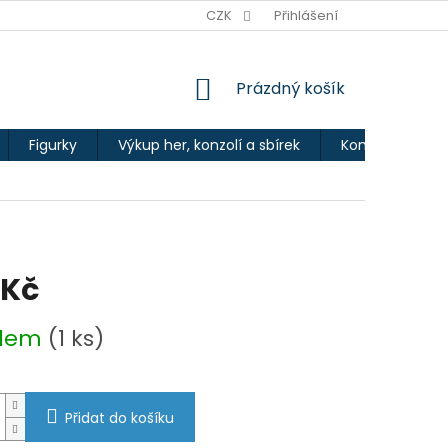
Ů
CZK
Přihlášení
NÁKUPNÍ
Prázdný košík
KOŠÍK
Figurky
Výkup her, konzolí a sbírek
Kontakty
 Kč
adem
(1 ks)
Přidat do košíku