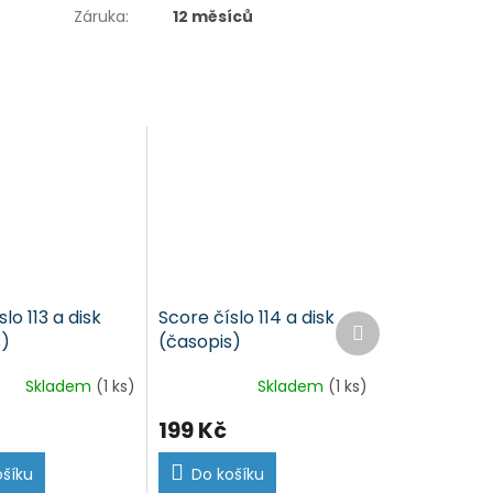
Záruka
:
12 měsíců
lo 113 a disk
Score číslo 114 a disk
Další
s)
(časopis)
produkt
Skladem
(1 ks)
Skladem
(1 ks)
199 Kč
ošíku
Do košíku