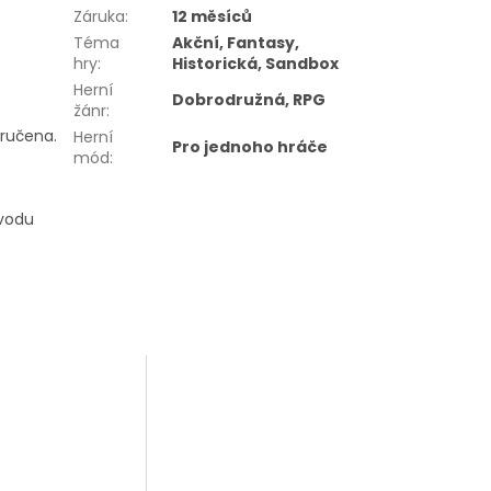
Záruka
:
12 měsíců
Téma
Akční, Fantasy,
hry
:
Historická, Sandbox
Herní
Dobrodružná, RPG
žánr
:
oručena.
Herní
Pro jednoho hráče
mód
:
ůvodu