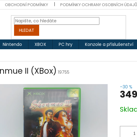
OBCHODNÍ PODMÍNKY
PODMÍNKY OCHRANY OSOBNÍCH ÚDAJ
HLEDAT
Nintendo
XBOX
PC hry
Konzole a příslušenství
nmue II (XBox)
19755
–30 %
349
Měrná
Skl
cena: