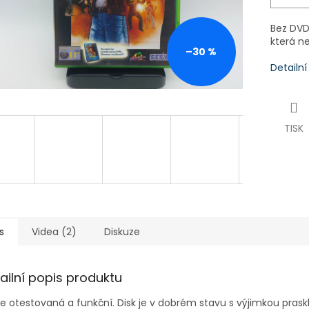
Bez DVD 
která n
–30 %
Detailn
TISK
s
Videa (2)
Diskuze
ailní popis produktu
je otestovaná a funkční. Disk je v dobrém stavu s výjimkou praskl