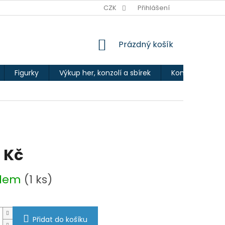
Ů
CZK
Přihlášení
NÁKUPNÍ
Prázdný košík
KOŠÍK
Figurky
Výkup her, konzolí a sbírek
Kontakty
 Kč
adem
(1 ks)
Přidat do košíku