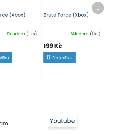
Další
produkt
orce (Xbox)
Brute Force (Xbox)
Skladem
(1 ks)
Skladem
(1 ks)
199 Kč
ošíku
Do košíku
Youtube
ram