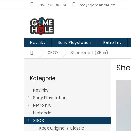
Přejít
+420721838679
info@gamehole.cz
na
obsah
Novinky
Sony Playstation
Retro hry
Domů
XBOX
Shenmue II (XBox)
P
She
o
Přeskočit
s
Kategorie
kategorie
t
r
Novinky
a
Sony Playstation
n
Retro hry
n
í
Nintendo
p
XBOX
a
Xbox Original / Classic