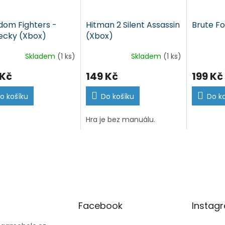
dom Fighters -
Hitman 2 Silent Assassin
Brute F
cky (Xbox)
(Xbox)
Skladem
(1 ks)
Skladem
(1 ks)
 Kč
149 Kč
199 Kč
o košíku
Do košíku
Do k
Hra je bez manuálu.
Facebook
Instag