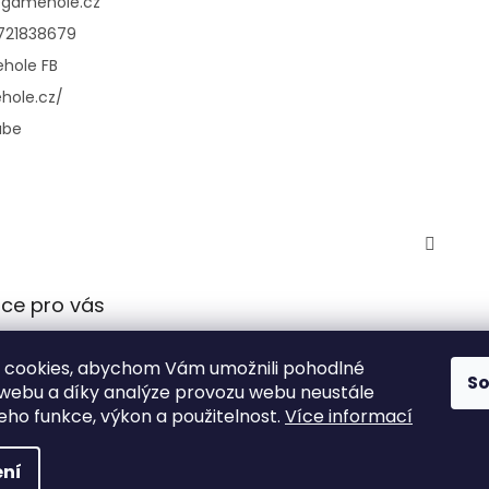
@
gamehole.cz
721838679
hole FB
hole.cz/
ube
ce pro vás
 podmínky
 cookies, abychom Vám umožnili pohodlné
 ochrany
S
 webu a díky analýze provozu webu neustále
údajů
jeho funkce, výkon a použitelnost.
Více informací
ní
azena.