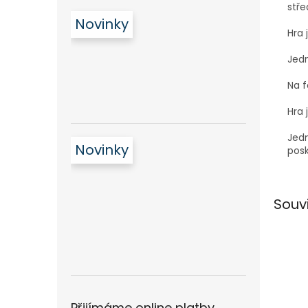
stře
Novinky
Hra 
Jedn
Na f
Hra 
Jedn
Novinky
posk
Souv
Přijímáme online platby