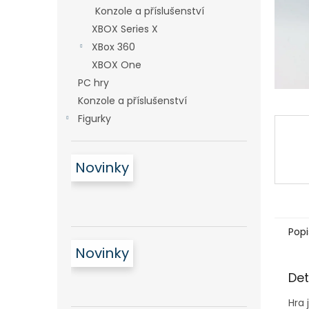
n
Konzole a příslušenství
e
XBOX Series X
l
XBox 360
XBOX One
PC hry
Konzole a příslušenství
Figurky
Novinky
Popi
Novinky
Det
Hra 