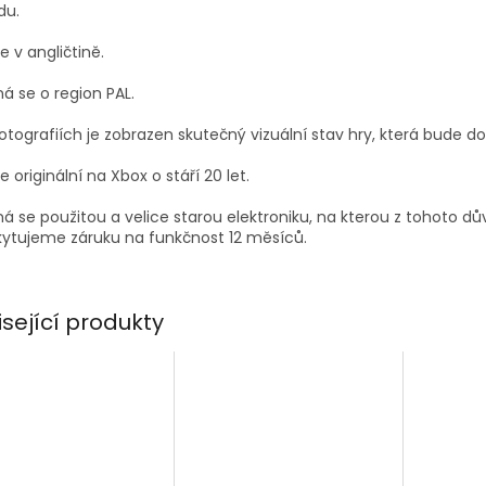
du.
je v angličtině.
á se o region PAL.
otografiích je zobrazen skutečný vizuální stav hry, která bude d
je originální na Xbox o stáří 20 let.
á se použitou a velice starou elektroniku, na kterou z tohoto d
ytujeme záruku na funkčnost 12 měsíců.
isející produkty