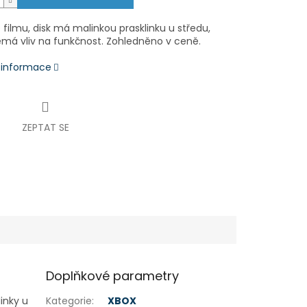
filmu, disk má malinkou prasklinku u středu,
emá vliv na funkčnost. Zohledněno v ceně.
í informace
ZEPTAT SE
Doplňkové parametry
inky u
Kategorie
:
XBOX