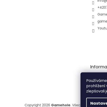
info
+420
Game
game
Yout
Informa
Obchodní
Používáme
Podmínky
prohlížení
osobních 
zlepšovali 
Nastave
Copyright 2026
Gamehole
. Všechna práva vyhr