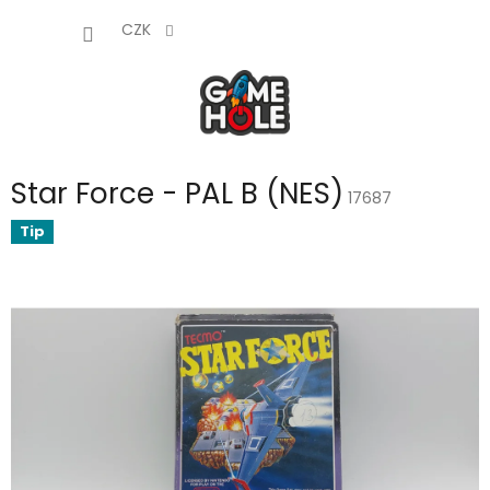
Přejít
NÁKUP
na
CZK
obsah
KOŠÍK
Star Force - PAL B (NES)
17687
Tip