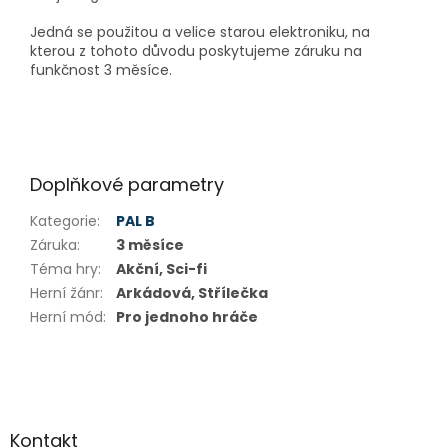
Jedná se použitou a velice starou elektroniku, na
kterou z tohoto důvodu poskytujeme záruku na
funkčnost 3 měsíce.
Doplňkové parametry
Kategorie
:
PAL B
Záruka
:
3 měsíce
Téma hry
:
Akční, Sci-fi
Herní žánr
:
Arkádová, Střílečka
Herní mód
:
Pro jednoho hráče
Z
á
p
a
Kontakt