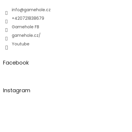
t
í
info
@
gamehole.cz
+420721838679
Gamehole FB
gamehole.cz/
Youtube
Facebook
Instagram