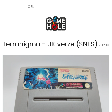
Přejít
NÁKUP
na
CZK
obsah
KOŠÍK
Terranigma - UK verze (SNES)
28238