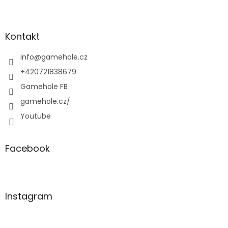
Z
á
p
a
Kontakt
t
í
info
@
gamehole.cz
+420721838679
Gamehole FB
gamehole.cz/
Youtube
Facebook
Instagram