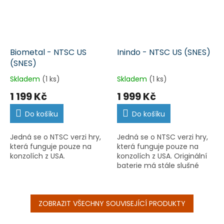
Biometal - NTSC US
Inindo - NTSC US (SNES)
(SNES)
Skladem
(1 ks)
Skladem
(1 ks)
1 199 Kč
1 999 Kč
Do košíku
Do košíku
Jedná se o NTSC verzi hry,
Jedná se o NTSC verzi hry,
která funguje pouze na
která funguje pouze na
konzolích z USA.
konzolích z USA. Originální
baterie má stále slušné
napětí a hra ukládá.
ZOBRAZIT VŠECHNY SOUVISEJÍCÍ PRODUKTY