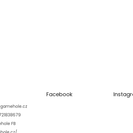
Facebook
Instag
@
gamehole.cz
721838679
hole FB
hole.cz/