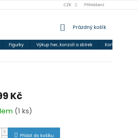
Ů
CZK
Přihlášení
NÁKUPNÍ
Prázdný košík
KOŠÍK
Figurky
Výkup her, konzolí a sbírek
Kontakty
99 Kč
adem
(1 ks)
Přidat do košíku