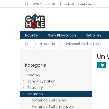
Přejít
+420721838679
info@gamehole.cz
na
obsah
Novinky
Sony Playstation
Retro hry
Domů
Nintendo
Universal Soldier (GB)
P
Uni
o
Přeskočit
s
Kategorie
kategorie
Tip
t
r
Novinky
a
Sony Playstation
n
Retro hry
n
í
Nintendo
p
Nintendo Switch hry
a
Nintendo Switch konzole