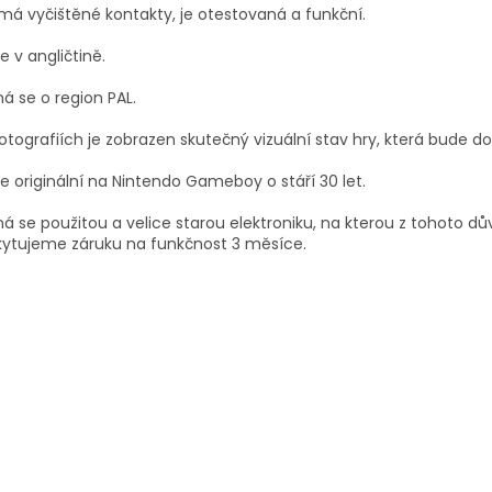
má vyčištěné kontakty, je otestovaná a funkční.
je v angličtině.
á se o region PAL.
otografiích je zobrazen skutečný vizuální stav hry, která bude d
je originální na Nintendo Gameboy o stáří 30 let.
á se použitou a velice starou elektroniku, na kterou z tohoto d
kytujeme záruku na funkčnost 3 měsíce.