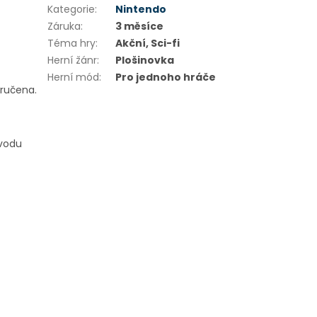
Kategorie
:
Nintendo
Záruka
:
3 měsíce
Téma hry
:
Akční, Sci-fi
Herní žánr
:
Plošinovka
Herní mód
:
Pro jednoho hráče
oručena.
ůvodu