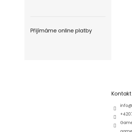
Přijímáme online platby
Z
á
p
a
t
Kontakt
í
info
+420
Game
game