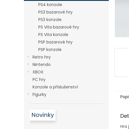
n
PS4 konzole
e
PS3 bazarové hry
l
PS3 konzole
PS Vita bazarové hry
PS Vita konzole
PSP bazarové hry
PSP konzole
Retro hry
Nintendo
XBOX
PC hry
Konzole a příslušenství
Figurky
Popi
Novinky
Det
Hra 