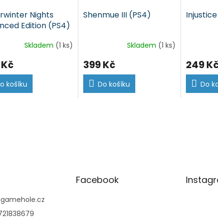
rwinter Nights
Shenmue III (PS4)
Injustic
nced Edition (PS4)
Skladem
(1 ks)
Skladem
(1 ks)
 Kč
399 Kč
249 K
o košíku
Do košíku
Do k
Facebook
Instag
@
gamehole.cz
721838679