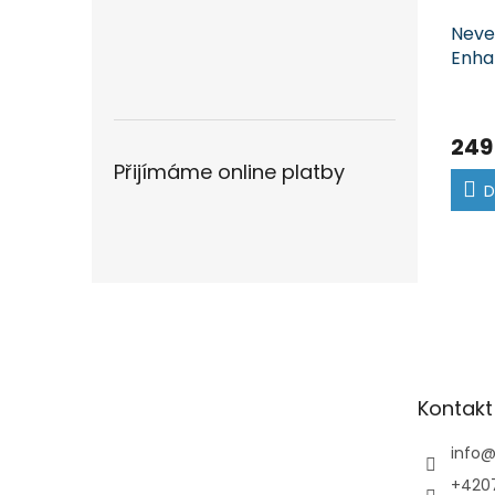
Neve
Enha
249
Přijímáme online platby
D
Z
á
p
a
t
Kontakt
í
info
+420