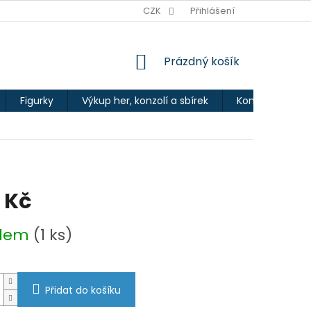
Ů
CZK
Přihlášení
NÁKUPNÍ
Prázdný košík
KOŠÍK
Figurky
Výkup her, konzolí a sbírek
Kontakty
 Kč
adem
(1 ks)
Přidat do košíku