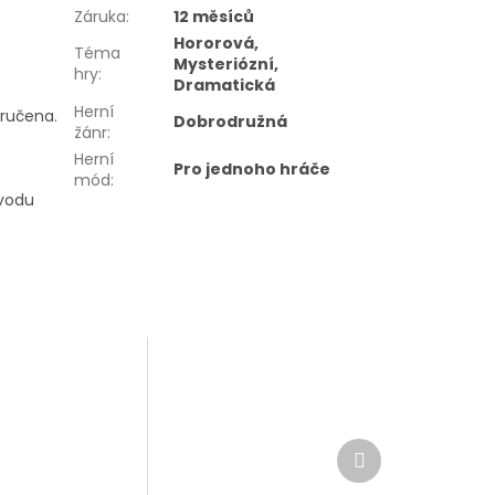
Záruka
:
12 měsíců
Hororová,
Téma
Mysteriózní,
hry
:
Dramatická
Herní
oručena.
Dobrodružná
žánr
:
Herní
Pro jednoho hráče
mód
:
ůvodu
Další
produkt