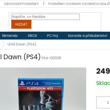
OBCHODNÍ PODMÍNKY
PODMÍNKY OCHRANY OSOBNÍCH ÚDAJ
HLEDAT
Nintendo
XBOX
PC hry
Konzole a příslušenství
Until Dawn (PS4)
il Dawn (PS4)
PS4-00008
249
Měrná
Skl
cena: