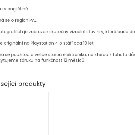
je v angličtině.
á se o region PAL.
otografiích je zobrazen skutečný vizuální stav hry, která bude d
je originální na Playstation 4 o stáří cca 10 let.
á se použitou a velice starou elektroniku, na kterou z tohoto d
ytujeme záruku na funkčnost 12 měsíců.
isející produkty