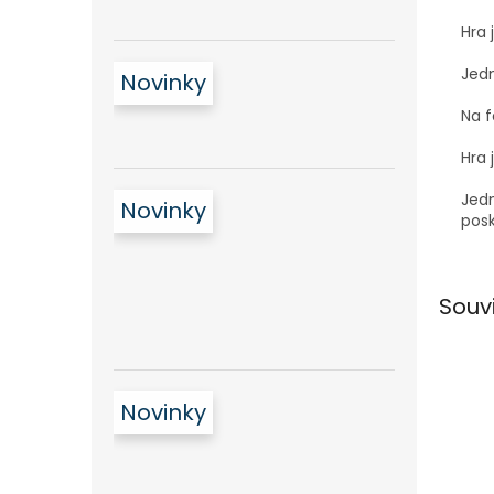
Hra 
Jedn
Novinky
Na f
Hra 
Jedn
Novinky
posk
Souv
Novinky