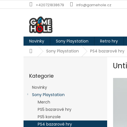
Přejít
+420721838679
info@gamehole.cz
na
obsah
Novinky
Sony Playstation
Retro hry
Domů
Sony Playstation
PS4 bazarové hry
P
Unt
o
Přeskočit
s
Kategorie
kategorie
t
r
Novinky
a
Sony Playstation
n
Merch
n
í
PS5 bazarové hry
p
PS5 konzole
a
PS4 bazarové hry