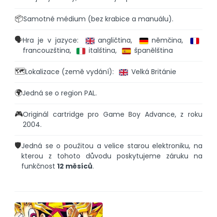
📦
Samotné médium (bez krabice a manuálu).
🗣️
Hra je v jazyce:
angličtina,
němčina,
francouzština,
italština,
španělština
🗺️
Lokalizace (země vydání):
Velká Británie
🌍
Jedná se o region PAL.
🎮
Originál cartridge pro Game Boy Advance, z roku
2004.
🛡️
Jedná se o použitou a velice starou elektroniku, na
kterou z tohoto důvodu poskytujeme záruku na
funkčnost
12 měsíců
.