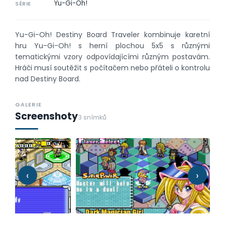
Yu-Gi-Oh!
SÉRIE
Yu-Gi-Oh! Destiny Board Traveler kombinuje karetní
hru Yu-Gi-Oh! s herní plochou 5x5 s různými
tematickými vzory odpovídajícími různým postavám.
Hráči musí soutěžit s počítačem nebo přáteli o kontrolu
nad Destiny Board.
GALERIE
Screenshoty
3 snímků
‹
›