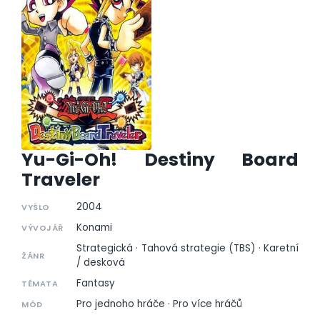
Yu-Gi-Oh! Destiny Board
Traveler
2004
VYŠLO
Konami
VÝVOJÁŘ
Strategická · Tahová strategie (TBS) · Karetní
ŽÁNR
/ desková
Fantasy
TÉMATA
Pro jednoho hráče · Pro více hráčů
MÓD