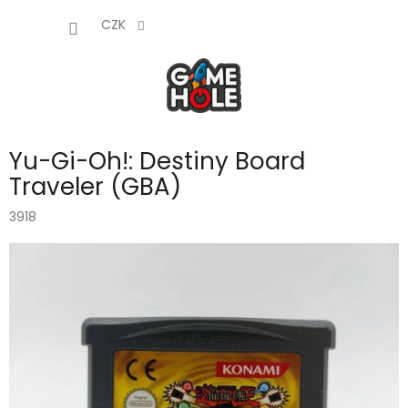
Přejít
NÁKUP
na
CZK
obsah
KOŠÍK
Yu-Gi-Oh!: Destiny Board
Traveler (GBA)
3918