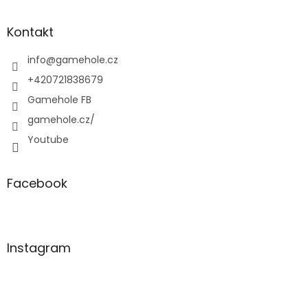
á
p
a
Kontakt
t
í
info
@
gamehole.cz
+420721838679
Gamehole FB
gamehole.cz/
Youtube
Facebook
Instagram