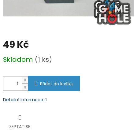
49 Kč
Měrná
Skladem
(1 ks)
cena:
Přidat do košíku
Detailní informace
ZEPTAT SE