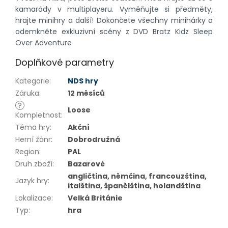
kamarády v multiplayeru. Vyměňujte si předměty,
hrajte minihry a další! Dokončete všechny minihárky a
odemkněte exkluzivní scény z DVD Bratz Kidz Sleep
Over Adventure
Doplňkové parametry
Kategorie
:
NDS hry
Záruka
:
12 měsíců
?
Loose
Kompletnost
:
Téma hry
:
Akční
Herní žánr
:
Dobrodružná
Region
:
PAL
Druh zboží
:
Bazarové
angličtina, němčina, francouzština,
Jazyk hry
:
italština, španělština, holandština
Lokalizace
:
Velká Británie
Typ
:
hra