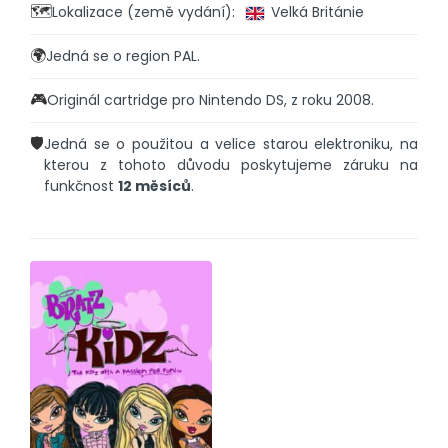
🗺️
Lokalizace (země vydání):
Velká Británie
🌍
Jedná se o region PAL.
🎮
Originál cartridge pro Nintendo DS, z roku 2008.
🛡️
Jedná se o použitou a velice starou elektroniku, na
kterou z tohoto důvodu poskytujeme záruku na
funkčnost
12 měsíců
.