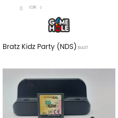
Přejít
NÁKUP
na
CZK
obsah
KOŠÍK
Bratz Kidz Party (NDS)
10437