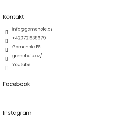
á
p
a
Kontakt
t
í
info
@
gamehole.cz
+420721838679
Gamehole FB
gamehole.cz/
Youtube
Facebook
Instagram