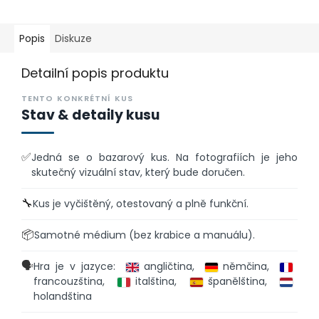
Popis
Diskuze
Detailní popis produktu
TENTO KONKRÉTNÍ KUS
Stav & detaily kusu
✅
Jedná se o bazarový kus. Na fotografiích je jeho
skutečný vizuální stav, který bude doručen.
🔧
Kus je vyčištěný, otestovaný a plně funkční.
📦
Samotné médium (bez krabice a manuálu).
🗣️
Hra je v jazyce:
angličtina,
němčina,
francouzština,
italština,
španělština,
holandština