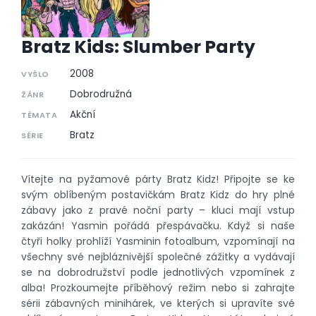
Bratz Kids: Slumber Party
2008
VYŠLO
Dobrodružná
ŽÁNR
Akční
TÉMATA
Bratz
SÉRIE
Vítejte na pyžamové párty Bratz Kidz! Připojte se ke
svým oblíbeným postavičkám Bratz Kidz do hry plné
zábavy jako z pravé noční party – kluci mají vstup
zakázán! Yasmin pořádá přespávačku. Když si naše
čtyři holky prohlíží Yasminin fotoalbum, vzpomínají na
všechny své nejbláznivější společné zážitky a vydávají
se na dobrodružství podle jednotlivých vzpomínek z
alba! Prozkoumejte příběhový režim nebo si zahrajte
sérii zábavných minihárek, ve kterých si upravíte své