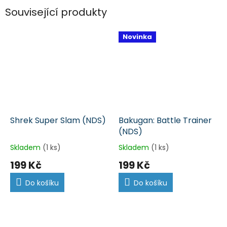
Související produkty
Novinka
Shrek Super Slam (NDS)
Bakugan: Battle Trainer
(NDS)
Skladem
(1 ks)
Skladem
(1 ks)
199 Kč
199 Kč
Do košíku
Do košíku
Z