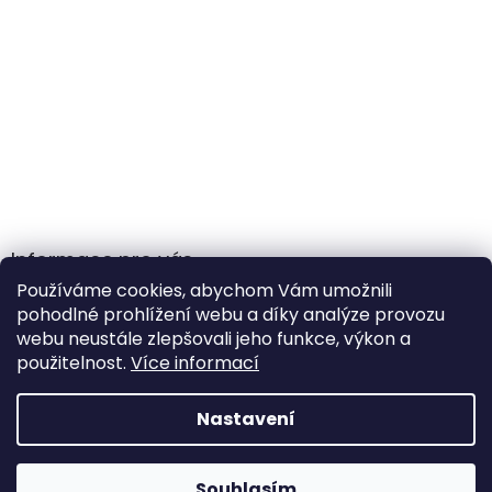
Informace pro vás
Používáme cookies, abychom Vám umožnili
Obchodní podmínky
pohodlné prohlížení webu a díky analýze provozu
Podmínky ochrany osobních údajů
webu neustále zlepšovali jeho funkce, výkon a
použitelnost.
Více informací
Nastavení
Vytvořil Shoptet
Souhlasím
Copyright 2026
Gamehole
. Všechna práva vyhrazena.