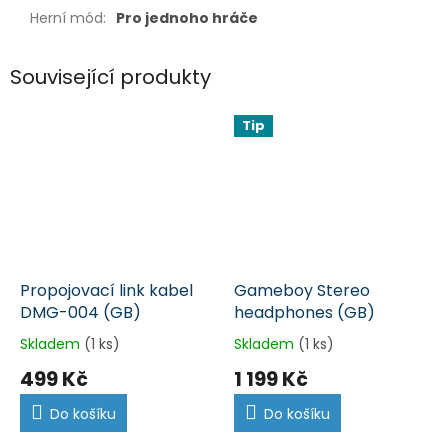
Herní mód
:
Pro jednoho hráče
Související produkty
Tip
Propojovací link kabel
Gameboy Stereo
DMG-004 (GB)
headphones (GB)
Skladem
(1 ks)
Skladem
(1 ks)
499 Kč
1 199 Kč
Do košíku
Do košíku