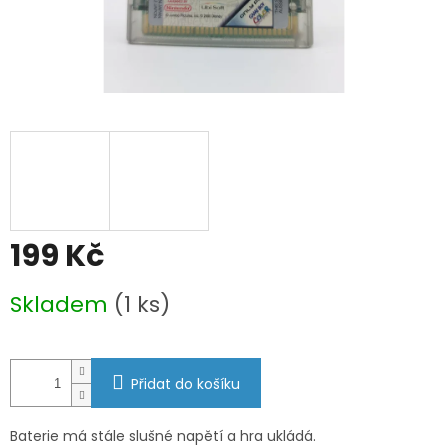
199 Kč
Měrná
Skladem
(1 ks)
cena:
Přidat do košíku
Baterie má stále slušné napětí a hra ukládá.