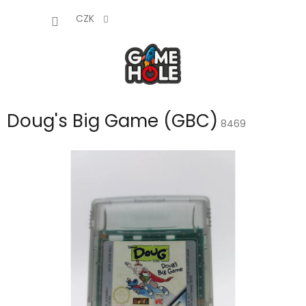
Přejít
NÁKUP
na
CZK
obsah
KOŠÍK
Doug's Big Game (GBC)
8469