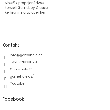
Slouží k propojení dvou
konzolí Gameboy Classic
ke hraní multiplayer her.
Z
á
p
a
Kontakt
t
í
info
@
gamehole.cz
+420721838679
Gamehole FB
gamehole.cz/
Youtube
Facebook