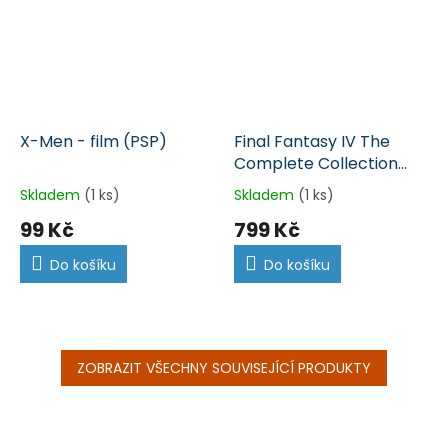
X-Men - film (PSP)
Final Fantasy IV The
Complete Collection
(PSP)
Skladem
(1 ks)
Skladem
(1 ks)
99 Kč
799 Kč
Do košíku
Do košíku
ZOBRAZIT VŠECHNY SOUVISEJÍCÍ PRODUKTY
Z
á