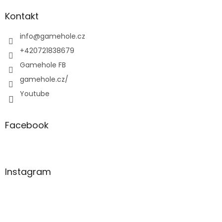
p
a
Kontakt
t
í
info
@
gamehole.cz
+420721838679
Gamehole FB
gamehole.cz/
Youtube
Facebook
Instagram