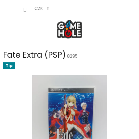
Přejít
NÁKUP
na
CZK
obsah
KOŠÍK
Fate Extra (PSP)
8295
Tip