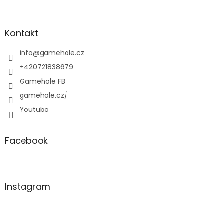
Z
á
p
a
Kontakt
t
í
info
@
gamehole.cz
+420721838679
Gamehole FB
gamehole.cz/
Youtube
Facebook
Instagram