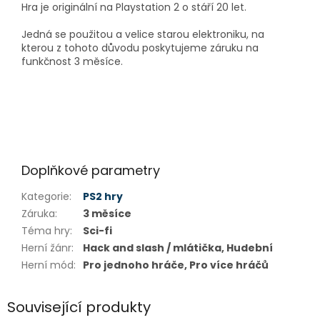
Hra je originální na Playstation 2 o stáří 20 let.
Jedná se použitou a velice starou elektroniku, na
kterou z tohoto důvodu poskytujeme záruku na
funkčnost 3 měsíce.
Doplňkové parametry
Kategorie
:
PS2 hry
Záruka
:
3 měsíce
Téma hry
:
Sci-fi
Herní žánr
:
Hack and slash / mlátička, Hudební
Herní mód
:
Pro jednoho hráče, Pro více hráčů
Související produkty