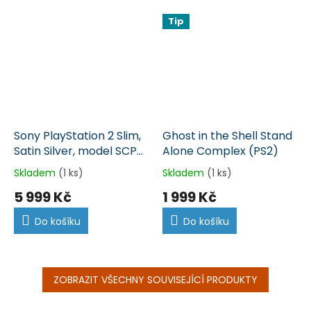
Tip
Sony PlayStation 2 Slim,
Ghost in the Shell Stand
Satin Silver, model SCPH
Alone Complex (PS2)
- 7504 (PS2)
Skladem
(1 ks)
Skladem
(1 ks)
5 999 Kč
1 999 Kč
Do košíku
Do košíku
ZOBRAZIT VŠECHNY SOUVISEJÍCÍ PRODUKTY