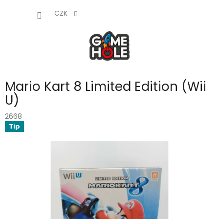
Přejít
NÁKUP
na
CZK
obsah
KOŠÍK
Mario Kart 8 Limited Edition (Wii
U)
2668
Tip