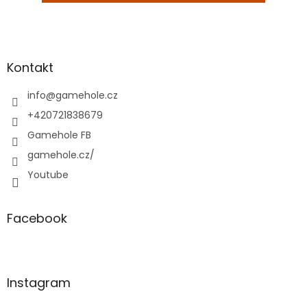
Z
á
p
a
Kontakt
t
í
info
@
gamehole.cz
+420721838679
Gamehole FB
gamehole.cz/
Youtube
Facebook
Instagram