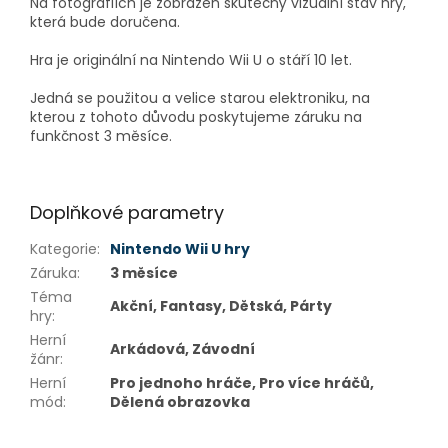
Na fotografiích je zobrazen skutečný vizuální stav hry,
která bude doručena.
Hra je originální na Nintendo Wii U o stáří 10 let.
Jedná se použitou a velice starou elektroniku, na
kterou z tohoto důvodu poskytujeme záruku na
funkčnost 3 měsíce.
Doplňkové parametry
Kategorie
:
Nintendo Wii U hry
Záruka
:
3 měsíce
Téma
Akční, Fantasy, Dětská, Párty
hry
:
Herní
Arkádová, Závodní
žánr
:
Herní
Pro jednoho hráče, Pro více hráčů,
mód
:
Dělená obrazovka