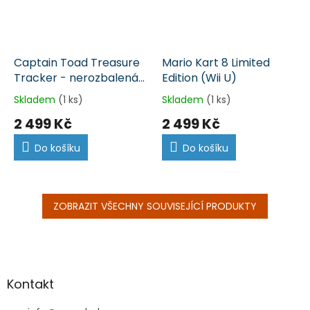
Captain Toad Treasure
Mario Kart 8 Limited
Tracker - nerozbalená
Edition (Wii U)
(Wii U)
Skladem
(1 ks)
Skladem
(1 ks)
2 499 Kč
2 499 Kč
Do košíku
Do košíku
ZOBRAZIT VŠECHNY SOUVISEJÍCÍ PRODUKTY
Z
á
p
a
Kontakt
t