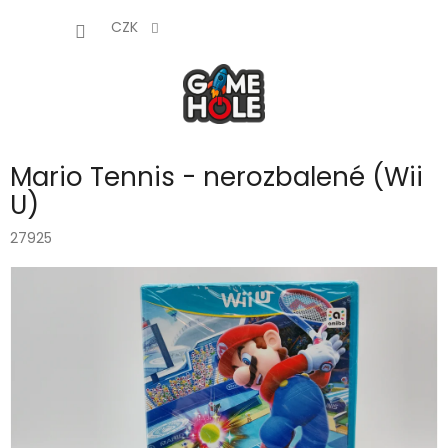
Přejít
NÁKUP
na
CZK
obsah
KOŠÍK
Mario Tennis - nerozbalené (Wii
U)
27925