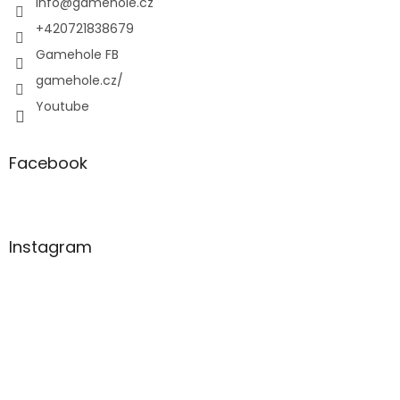
í
info
@
gamehole.cz
+420721838679
Gamehole FB
gamehole.cz/
Youtube
Facebook
Instagram