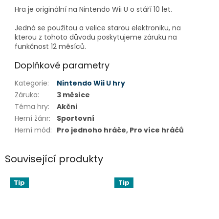
Hra je originální na Nintendo Wii U o stáří 10 let.
Jedná se použitou a velice starou elektroniku, na
kterou z tohoto důvodu poskytujeme záruku na
funkčnost 12 měsíců.
Doplňkové parametry
Kategorie
:
Nintendo Wii U hry
Záruka
:
3 měsíce
Téma hry
:
Akční
Herní žánr
:
Sportovní
Herní mód
:
Pro jednoho hráče, Pro více hráčů
Související produkty
Tip
Tip