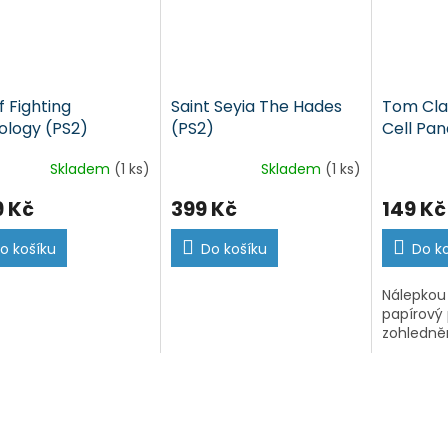
f Fighting
Saint Seyia The Hades
Tom Clan
ology (PS2)
(PS2)
Cell Pa
(PS2)
Skladem
(1 ks)
Skladem
(1 ks)
9 Kč
399 Kč
149 Kč
o košíku
Do košíku
Do k
Nálepkou
papírový 
zohledně