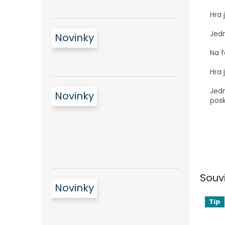
Hra 
Jedn
Novinky
Na f
Hra 
Jedn
Novinky
posk
Souv
Novinky
Tip