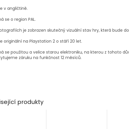
je v angličtině.
á se o region PAL.
otografiích je zobrazen skutečný vizuální stav hry, která bude d
je originální na Playstation 2 o stáří 20 let.
á se použitou a velice starou elektroniku, na kterou z tohoto d
ytujeme záruku na funkčnost 12 měsíců.
isející produkty