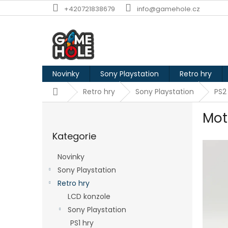
Přejít
+420721838679
info@gamehole.cz
na
obsah
Novinky
Sony Playstation
Retro hry
Domů
Retro hry
Sony Playstation
PS2
P
Mot
o
Přeskočit
s
Kategorie
kategorie
t
r
Novinky
a
Sony Playstation
n
Retro hry
n
í
LCD konzole
p
Sony Playstation
a
PS1 hry