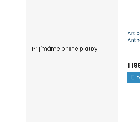
Art o
Anth
Přijímáme online platby
1 19
D
Z
á
p