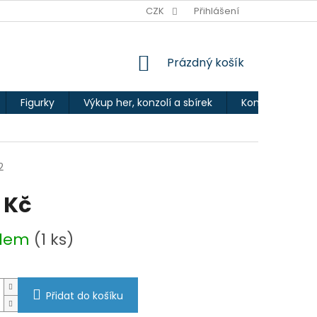
Ů
CZK
Přihlášení
NÁKUPNÍ
Prázdný košík
KOŠÍK
Figurky
Výkup her, konzolí a sbírek
Kontakty
2
 Kč
adem
(1 ks)
Přidat do košíku