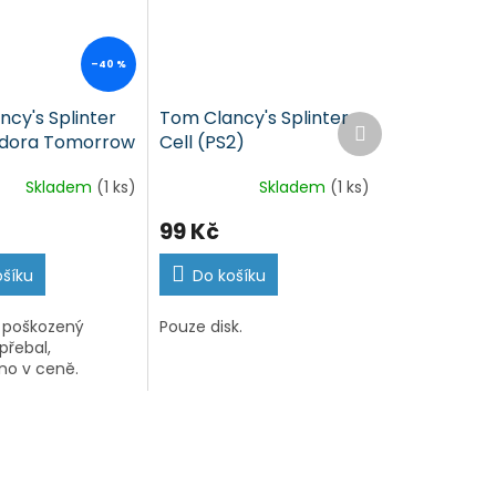
–40 %
cy's Splinter
Tom Clancy's Splinter
Další
ndora Tomorrow
Cell (PS2)
produkt
Skladem
(1 ks)
Skladem
(1 ks)
99 Kč
ošíku
Do košíku
 poškozený
Pouze disk.
přebal,
no v ceně.