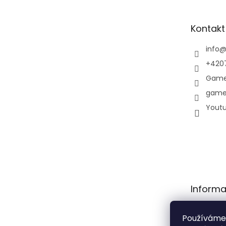
a
t
Kontakt
í
info
+420
Game
game
Yout
Informa
Obchodní
Používáme
Podmínky