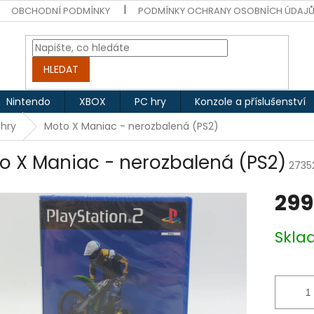
OBCHODNÍ PODMÍNKY
PODMÍNKY OCHRANY OSOBNÍCH ÚDAJ
HLEDAT
Nintendo
XBOX
PC hry
Konzole a příslušenství
 hry
Moto X Maniac - nerozbalená (PS2)
o X Maniac - nerozbalená (PS2)
2735
299
Měrná
Skl
cena: