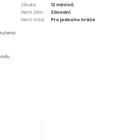
Záruka
:
12 měsíců
Herní žánr
:
Závodní
Herní mód
:
Pro jednoho hráče
oručena.
ůvodu