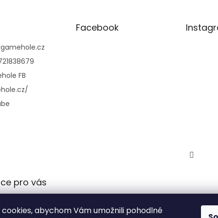
Facebook
Instag
@
gamehole.cz
721838679
hole FB
hole.cz/
ube
ce pro vás
 podmínky
 cookies, abychom Vám umožnili pohodlné
 ochrany
S