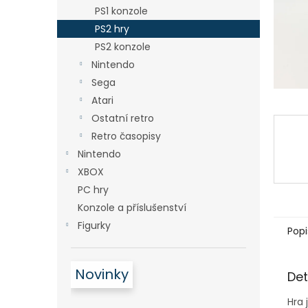
n
PS1 konzole
e
PS2 hry
l
PS2 konzole
Nintendo
Sega
Atari
Ostatní retro
Retro časopisy
Nintendo
XBOX
PC hry
Konzole a příslušenství
Figurky
Popi
Novinky
Det
Hra 