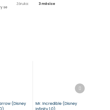
Záruka
:
3 měsíce
ry se
Další
produkt
arrow (Disney
Mr. Incredible (Disney
.0)
Infinity 1.0)