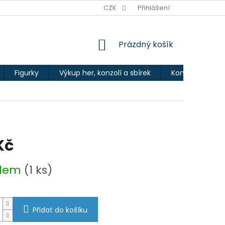
Ů
CZK
Přihlášení
NÁKUPNÍ
Prázdný košík
KOŠÍK
Figurky
Výkup her, konzolí a sbírek
Kontakty
Kč
adem
(1 ks)
Přidat do košíku