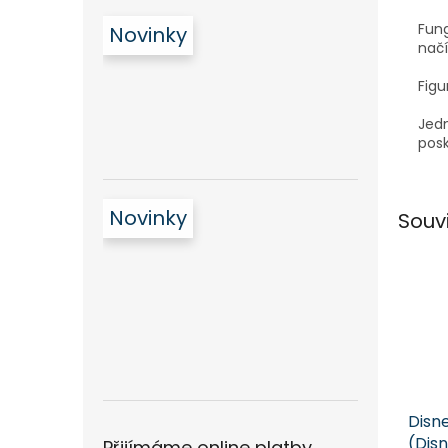
Fung
Novinky
načí
Figu
Jedn
posk
Novinky
Souv
Disne
(Disn
Přijímáme online platby