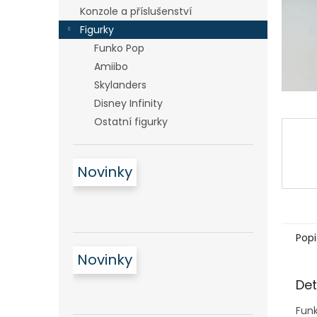
n
Konzole a příslušenství
e
Figurky
l
Funko Pop
Amiibo
Skylanders
Disney Infinity
Ostatní figurky
Novinky
Popi
Novinky
Det
Funk