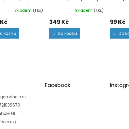
1.0)
Skladem
(1 ks)
Skladem
(1 ks)
 Kč
349 Kč
99 Kč
o košíku
Do košíku
Do k
Facebook
Instag
@
gamehole.cz
721838679
hole FB
hole.cz/