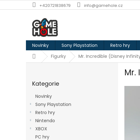
Přejít
+420721838679
info@gamehole.cz
na
obsah
Novinky
Sony Playstation
Retro hry
Domů
Figurky
Mr. Incredible (Disney Infinity
P
Mr. 
o
Přeskočit
s
Kategorie
kategorie
t
r
Novinky
a
Sony Playstation
n
Retro hry
n
í
Nintendo
p
XBOX
a
PC hry