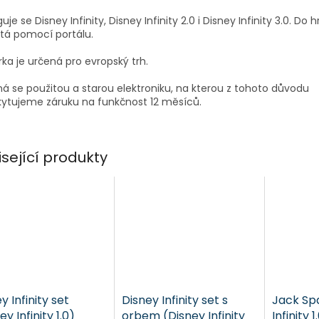
uje se Disney Infinity, Disney Infinity 2.0 i Disney Infinity 3.0. Do h
tá pomocí portálu.
rka je určená pro evropský trh.
á se použitou a starou elektroniku, na kterou z tohoto důvodu
ytujeme záruku na funkčnost 12 měsíců.
isející produkty
y Infinity set
Disney Infinity set s
Jack Sp
ey Infinity 1.0)
orbem (Disney Infinity
Infinity 1