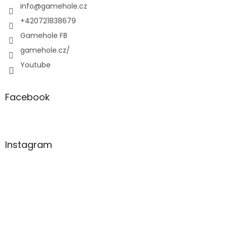
í
info
@
gamehole.cz
+420721838679
Gamehole FB
gamehole.cz/
Youtube
Facebook
Instagram