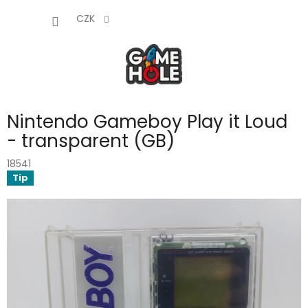
Přejít
NÁKUP
na
CZK
obsah
KOŠÍK
Nintendo Gameboy Play it Loud
- transparent (GB)
18541
Tip