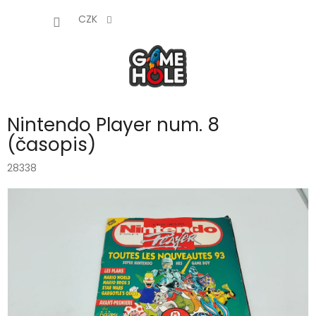
Přejít
NÁKUP
na
CZK
obsah
KOŠÍK
Nintendo Player num. 8
(časopis)
28338