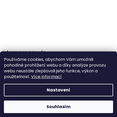
Informace pro vás
Používáme cookies, abychom Vám umožnili
Obchodní podmínky
pohodlné prohlížení webu a díky analýze provozu
Podmínky ochrany osobních údajů
webu neustále zlepšovali jeho funkce, výkon a
použitelnost.
Více informací
Nastavení
Vytvořil Shoptet
Souhlasím
Copyright 2026
Gamehole
. Všechna práva vyhrazena.