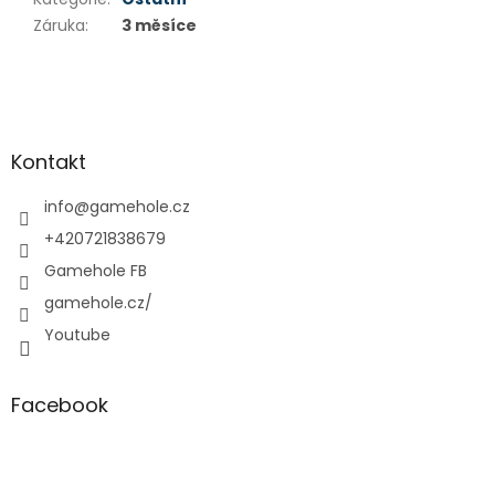
Záruka
:
3 měsíce
Z
á
p
a
Kontakt
t
í
info
@
gamehole.cz
+420721838679
Gamehole FB
gamehole.cz/
Youtube
Facebook