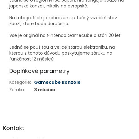
Jedná se o region NTSC Japan. Hra funguje pouze na
japonské konzoli, nikoliv na evropské.
Na fotografiích je zobrazen skutečný vizuální stav
zboží, které bude doručeno.
Vše je originál na Nintendo Gamecube o stáří 20 let.
Jedná se použitou a velice starou elektroniku, na
kterou z tohoto důvodu poskytujeme záruku na
funkčnost 12 měsíců.
Doplňkové parametry
Kategorie
:
Gamecube konzole
Záruka
:
3 měsíce
Z
á
p
a
Kontakt
t