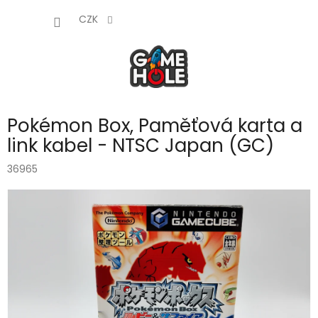
Přejít
NÁKUP
na
CZK
obsah
KOŠÍK
Pokémon Box, Paměťová karta a
link kabel - NTSC Japan (GC)
36965