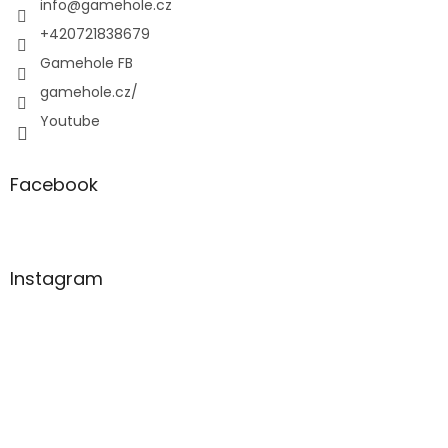
í
info
@
gamehole.cz
+420721838679
Gamehole FB
gamehole.cz/
Youtube
Facebook
Instagram