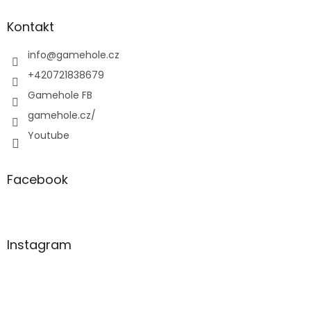
p
a
Kontakt
t
í
info
@
gamehole.cz
+420721838679
Gamehole FB
gamehole.cz/
Youtube
Facebook
Instagram