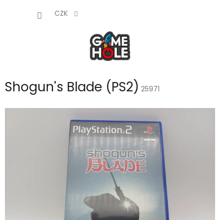
Přejít
NÁKUP
na
CZK
obsah
KOŠÍK
Shogun's Blade (PS2)
25971