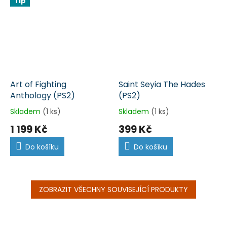
Tip
Art of Fighting
Saint Seyia The Hades
Anthology (PS2)
(PS2)
Skladem
(1 ks)
Skladem
(1 ks)
1 199 Kč
399 Kč
Do košíku
Do košíku
ZOBRAZIT VŠECHNY SOUVISEJÍCÍ PRODUKTY
Z
á