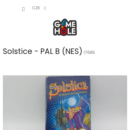
Přejít
NÁKUP
na
CZK
obsah
KOŠÍK
Solstice - PAL B (NES)
17685