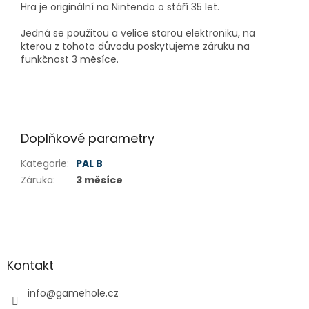
Hra je originální na Nintendo o stáří 35 let.
Jedná se použitou a velice starou elektroniku, na
kterou z tohoto důvodu poskytujeme záruku na
funkčnost 3 měsíce.
Doplňkové parametry
Kategorie
:
PAL B
Záruka
:
3 měsíce
Z
á
p
a
Kontakt
t
í
info
@
gamehole.cz