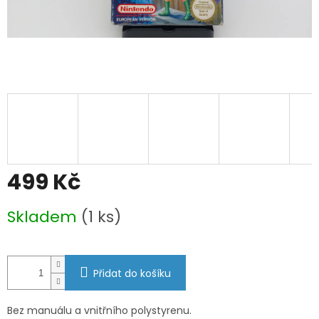
499 Kč
Měrná
Skladem
(1 ks)
cena:
Přidat do košíku
Bez manuálu a vnitřního polystyrenu.