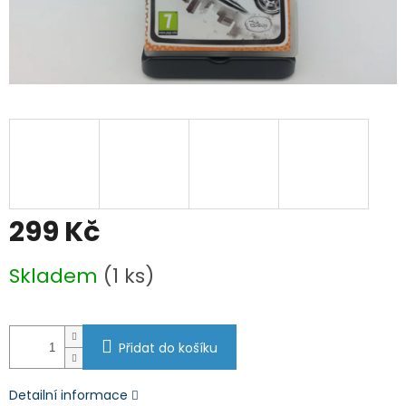
299 Kč
Měrná
Skladem
(1 ks)
cena:
Přidat do košíku
Detailní informace