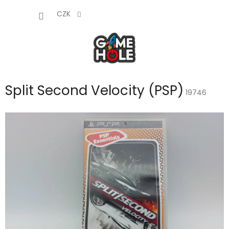
Přejít
NÁKUP
na
CZK
obsah
KOŠÍK
Split Second Velocity (PSP)
19746