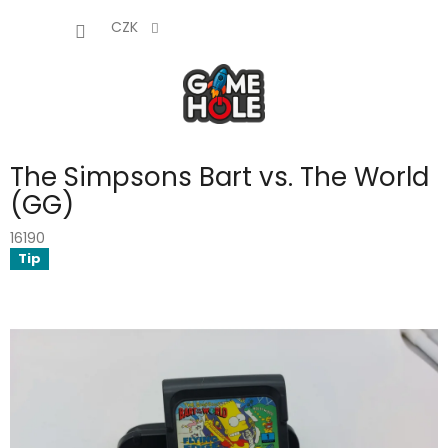
Přejít
NÁKUP
na
CZK
obsah
KOŠÍK
The Simpsons Bart vs. The World
(GG)
16190
Tip