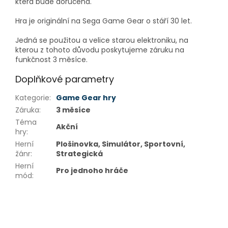
která bude doručena.
Hra je originální na Sega Game Gear o stáří 30 let.
Jedná se použitou a velice starou elektroniku, na
kterou z tohoto důvodu poskytujeme záruku na
funkčnost 3 měsíce.
Doplňkové parametry
Kategorie
:
Game Gear hry
Záruka
:
3 měsíce
Téma
Akční
hry
:
Herní
Plošinovka, Simulátor, Sportovní,
žánr
:
Strategická
Herní
Pro jednoho hráče
mód
:
Z
á
p