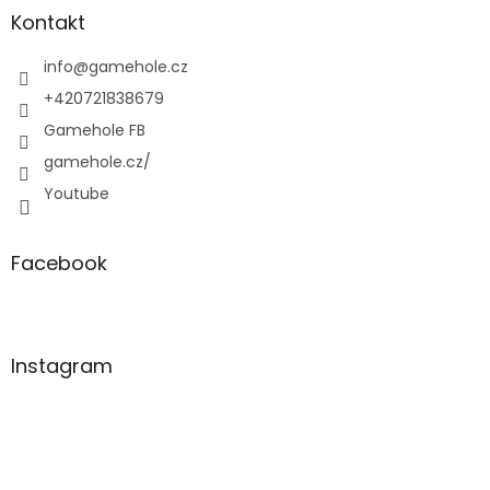
a
Kontakt
t
í
info
@
gamehole.cz
+420721838679
Gamehole FB
gamehole.cz/
Youtube
Facebook
Instagram