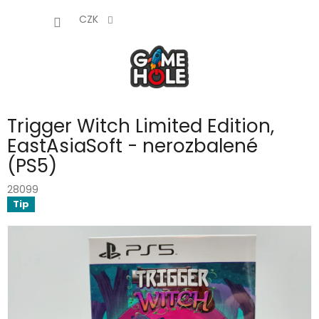
Přejít
NÁKUP
na
CZK
obsah
KOŠÍK
Trigger Witch Limited Edition,
EastAsiaSoft - nerozbalené
(PS5)
28099
Tip