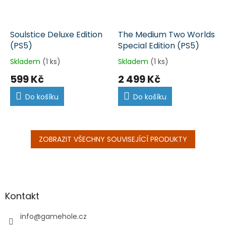
Soulstice Deluxe Edition
The Medium Two Worlds
(PS5)
Special Edition (PS5)
Skladem
(1 ks)
Skladem
(1 ks)
599 Kč
2 499 Kč
Do košíku
Do košíku
ZOBRAZIT VŠECHNY SOUVISEJÍCÍ PRODUKTY
Z
á
p
a
Kontakt
t
í
info
@
gamehole.cz