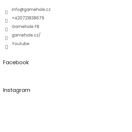
t
í
info
@
gamehole.cz
+420721838679
Gamehole FB
gamehole.cz/
Youtube
Facebook
Instagram