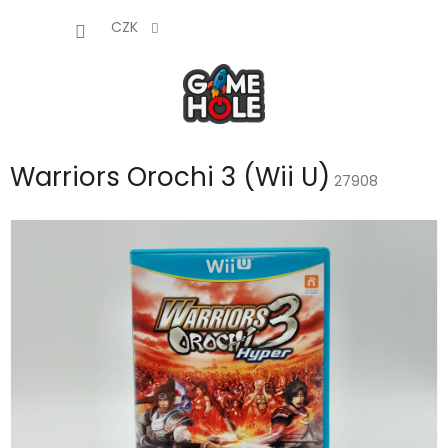
Přejít
NÁKUP
na
CZK
obsah
KOŠÍK
Warriors Orochi 3 (Wii U)
27908