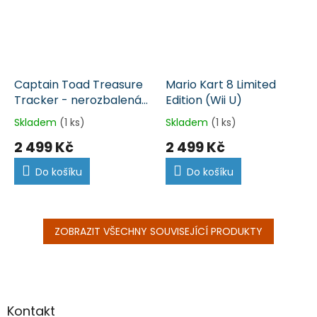
Captain Toad Treasure
Mario Kart 8 Limited
Tracker - nerozbalená
Edition (Wii U)
(Wii U)
Skladem
(1 ks)
Skladem
(1 ks)
2 499 Kč
2 499 Kč
Do košíku
Do košíku
ZOBRAZIT VŠECHNY SOUVISEJÍCÍ PRODUKTY
Z
á
p
a
Kontakt