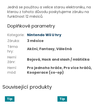
Jedná se použitou a velice starou elektroniku, na
kterou z tohoto důvodu poskytujeme záruku na
funkčnost 12 měsíců.
Doplňkové parametry
Kategorie
:
Nintendo Wii U hry
Záruka
:
3 měsíce
Téma
Akční, Fantasy, Válečná
hry
:
Herní
Bojová, Hack and slash / mlátička
žánr
:
Herní
Pro jednoho hráče, Pro více hráčů,
mód
:
Kooperace (co-op)
Související produkty
Tip
Tip