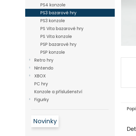
n
PS4 konzole
e
PS3 bazarové hry
l
PS3 konzole
PS Vita bazarové hry
PS Vita konzole
PSP bazarové hry
PSP konzole
Retro hry
Nintendo
XBOX
PC hry
Konzole a příslušenství
Figurky
Popi
Novinky
Det