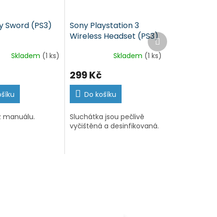
y Sword (PS3)
Sony Playstation 3
Wireless Headset (PS3)
Další
produkt
Skladem
(1 ks)
Skladem
(1 ks)
299 Kč
ošíku
Do košíku
z manuálu.
Sluchátka jsou pečlivě
vyčištěná a desinfikovaná.