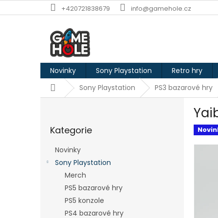
Přejít
+420721838679
info@gamehole.cz
na
obsah
Novinky
Sony Playstation
Retro hry
Domů
Sony Playstation
PS3 bazarové hry
P
Yai
o
Přeskočit
s
Kategorie
kategorie
Novin
t
r
Novinky
a
Sony Playstation
n
Merch
n
í
PS5 bazarové hry
p
PS5 konzole
a
PS4 bazarové hry