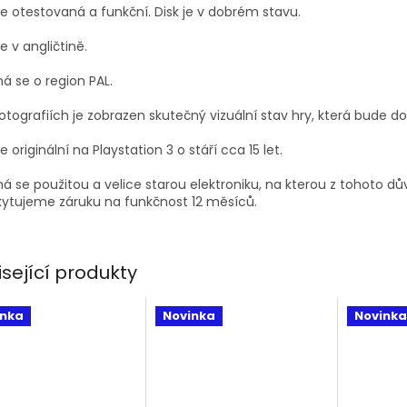
je
otestovaná a funkční. Disk je v dobrém stavu.
je v angličtině.
á se o region PAL.
otografiích je zobrazen skutečný vizuální stav hry, která bude d
je originální na Playstation 3 o stáří cca 15 let.
á se použitou a velice starou elektroniku, na kterou z tohoto d
ytujeme záruku na funkčnost 12 měsíců.
isející produkty
inka
Novinka
Novinka