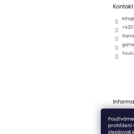
t
Kontakt
í
info
+420
Game
game
Yout
Informa
Obchodní
Používáme
Podmínky
prohlížení
osobních 
zlepšovali 