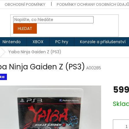
OBCHODNÍ PODMÍNKY
PODMÍNKY OCHRANY OSOBNÍCH ÚDAJ
HLEDAT
Nintendo
XBOX
PC hry
Konzole a příslušenství
Yaiba Ninja Gaiden Z (PS3)
ba Ninja Gaiden Z (PS3)
A00285
ka
599
Měrná
Skl
cena: