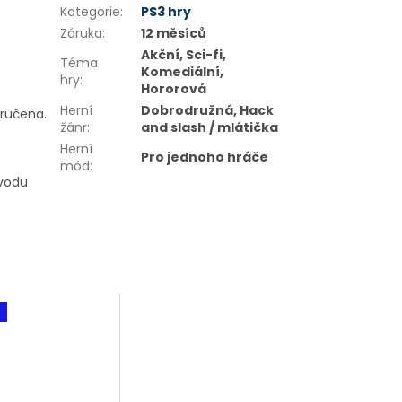
Kategorie
:
PS3 hry
Záruka
:
12 měsíců
Akční, Sci-fi,
Téma
Komediální,
hry
:
Hororová
Herní
Dobrodružná, Hack
oručena.
žánr
:
and slash / mlátička
Herní
Pro jednoho hráče
mód
:
ůvodu