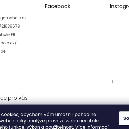
Facebook
Instag
@
gamehole.cz
721838679
hole FB
hole.cz/
ube
ce pro vás
 podmínky
 cookies, abychom Vám umožnili pohodlné
 ochrany
S
 webu a díky analýze provozu webu neustále
údajů
jeho funkce, výkon a použitelnost.
Více informací