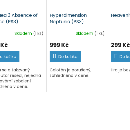
aea 3 Absence of
Hyperdimension
Heavenl
ce (PS3)
Neptunia (PS3)
Skladem
(1 ks)
Skladem
(1 ks)
 Kč
999 Kč
299 Kč
o košíku
Do košíku
Do k
 se o takzvaný
Celofán je porušený,
Hra je be
ibutor reseal, nejedná
zohledněno v ceně.
tovární zabalení -
dněno v ceně.