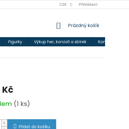
Ů
CZK
Přihlášení
NÁKUPNÍ
Prázdný košík
KOŠÍK
Figurky
Výkup her, konzolí a sbírek
Kontakty
 Kč
adem
(1 ks)
Přidat do košíku