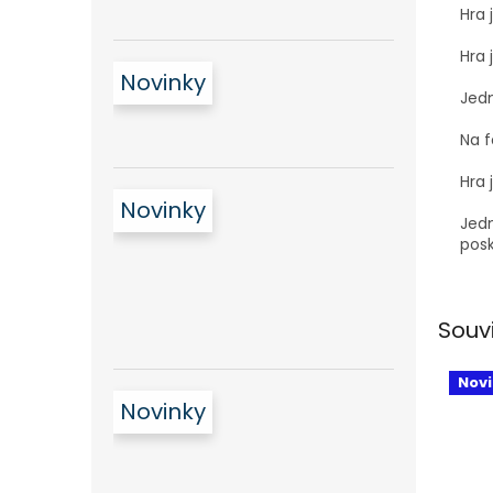
Hra 
Hra 
Novinky
Jedn
Na f
Hra 
Novinky
Jedn
posk
Souv
Nov
Novinky