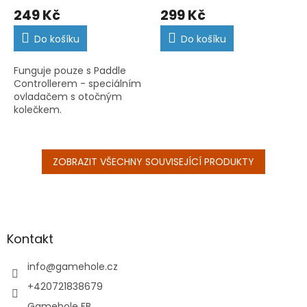
249 Kč
299 Kč
Do košíku
Do košíku
Funguje pouze s Paddle
Controllerem - speciálním
ovladačem s otočným
kolečkem.
ZOBRAZIT VŠECHNY SOUVISEJÍCÍ PRODUKTY
Z
á
p
a
Kontakt
t
í
info
@
gamehole.cz
+420721838679
Gamehole FB