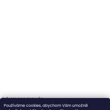
Informace pro vás
Používáme cookies, abychom Vám umožnili
Obchodní podmínky