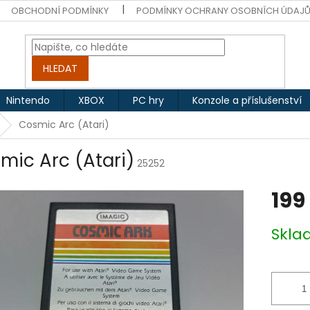
OBCHODNÍ PODMÍNKY
PODMÍNKY OCHRANY OSOBNÍCH ÚDAJ
HLEDAT
Nintendo
XBOX
PC hry
Konzole a příslušenství
Cosmic Arc (Atari)
mic Arc (Atari)
25252
199
Měrná
Skl
cena: