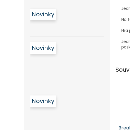
Jedn
Novinky
Na f
Hra 
Jedn
Novinky
posk
Souv
Novinky
Brea