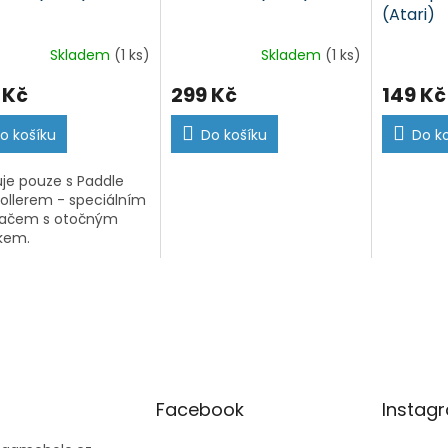
(Atari)
Skladem
(1 ks)
Skladem
(1 ks)
 Kč
299 Kč
149 Kč
o košíku
Do košíku
Do k
je pouze s Paddle
ollerem - speciálním
dačem s otočným
kem.
Facebook
Instag