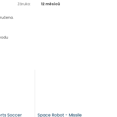
Záruka
:
12 měsíců
oručena.
ůvodu
orts Soccer
Space Robot - Missile