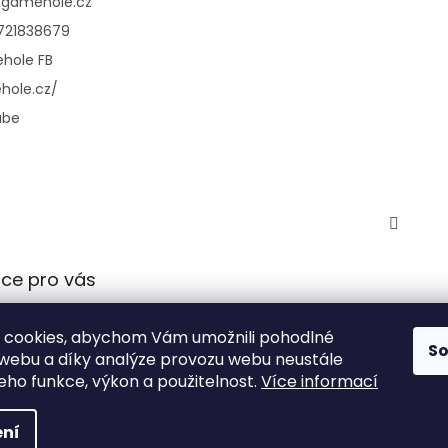
@
gamehole.cz
721838679
hole FB
hole.cz/
ube
ce pro vás
 podmínky
 cookies, abychom Vám umožnili pohodlné
 ochrany
S
 webu a díky analýze provozu webu neustále
údajů
jeho funkce, výkon a použitelnost.
Více informací
ní
azena.