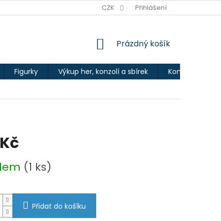
Ů
CZK
Přihlášení
NÁKUPNÍ
Prázdný košík
KOŠÍK
Figurky
Výkup her, konzolí a sbírek
Kontakty
 Kč
adem
(1 ks)
Přidat do košíku