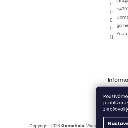
info
+420
Game
game
Yout
Informa
Obchodní
Používáme
Podmínky
prohlížení
osobních 
zlepšovali 
Nastave
Copyright 2026
Gamehole
. Všechna práva vyhr