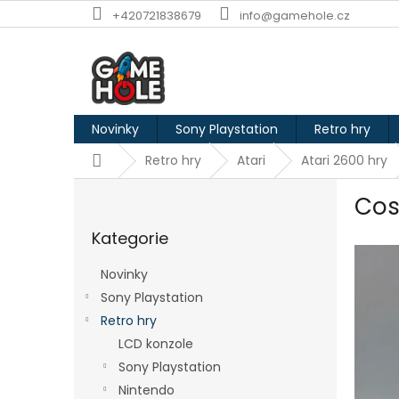
Přejít
+420721838679
info@gamehole.cz
na
obsah
Novinky
Sony Playstation
Retro hry
Domů
Retro hry
Atari
Atari 2600 hry
P
Cos
o
Přeskočit
s
Kategorie
kategorie
t
r
Novinky
a
Sony Playstation
n
Retro hry
n
í
LCD konzole
p
Sony Playstation
a
Nintendo