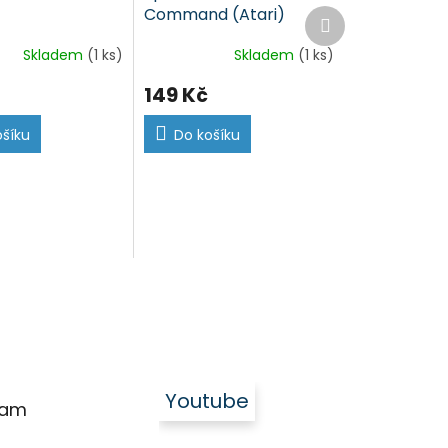
Command (Atari)
Další
produkt
Skladem
(1 ks)
Skladem
(1 ks)
149 Kč
ošíku
Do košíku
Youtube
ram