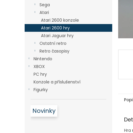
n
Sega
e
Atari
l
Atari 2600 konzole
Atari 2600 hry
Atari Jaguar hry
Ostatní retro
Retro časopisy
Nintendo
XBOX
PC hry
Konzole a příslušenství
Figurky
Popi
Novinky
Det
Hra 