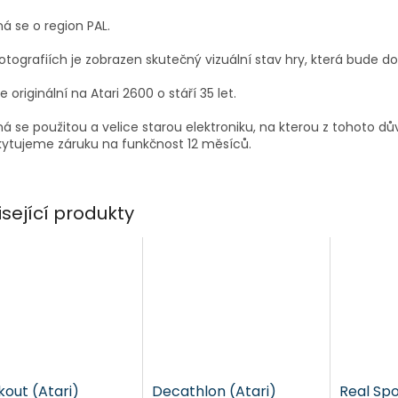
á se o region PAL.
otografiích je zobrazen skutečný vizuální stav hry, která bude d
je originální na Atari 2600 o stáří 35 let.
á se použitou a velice starou elektroniku, na kterou z tohoto d
ytujeme záruku na funkčnost 12 měsíců.
isející produkty
kout (Atari)
Decathlon (Atari)
Real Sp