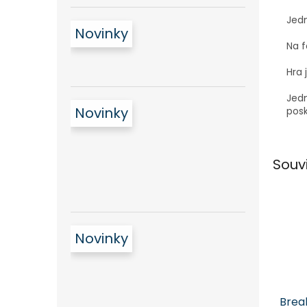
Jedn
Novinky
Na f
Hra 
Jedn
Novinky
posk
Souv
Novinky
Brea