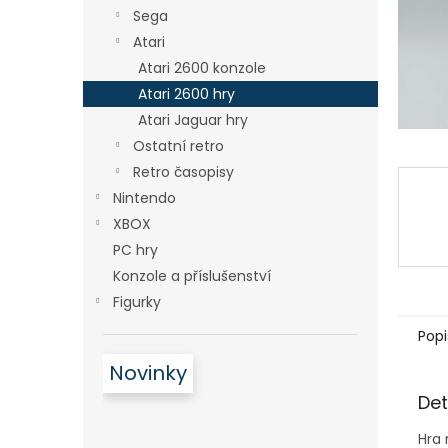
n
Sega
e
Atari
l
Atari 2600 konzole
Atari 2600 hry
Atari Jaguar hry
Ostatní retro
Retro časopisy
Nintendo
XBOX
PC hry
Konzole a příslušenství
Figurky
Popi
Novinky
Det
Hra 