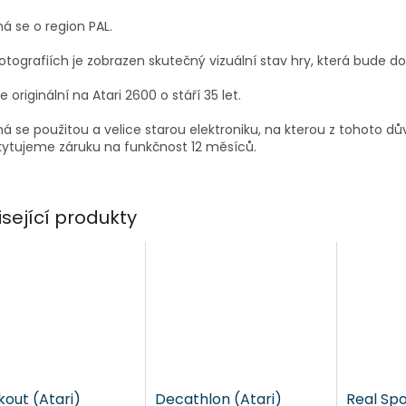
á se o region PAL.
otografiích je zobrazen skutečný vizuální stav hry, která bude d
je originální na Atari 2600 o stáří 35 let.
á se použitou a velice starou elektroniku, na kterou z tohoto d
ytujeme záruku na funkčnost 12 měsíců.
isející produkty
kout (Atari)
Decathlon (Atari)
Real Sp