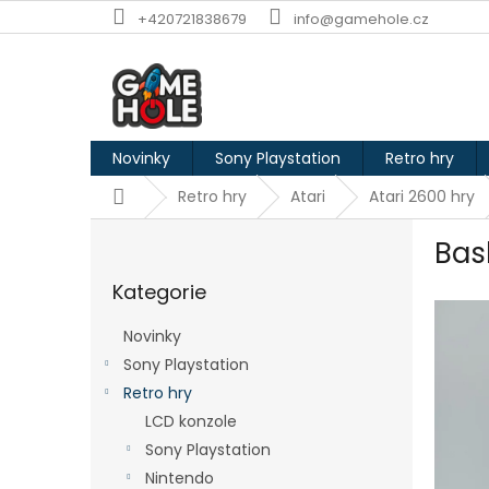
Přejít
+420721838679
info@gamehole.cz
na
obsah
Novinky
Sony Playstation
Retro hry
Domů
Retro hry
Atari
Atari 2600 hry
P
Bas
o
Přeskočit
s
Kategorie
kategorie
t
r
Novinky
a
Sony Playstation
n
Retro hry
n
í
LCD konzole
p
Sony Playstation
a
Nintendo