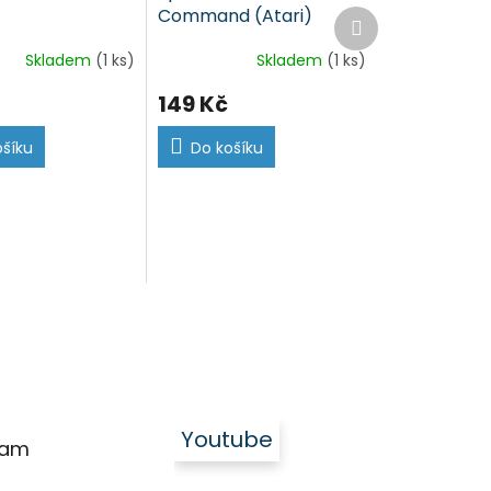
Command (Atari)
Další
produkt
Skladem
(1 ks)
Skladem
(1 ks)
149 Kč
ošíku
Do košíku
Youtube
ram