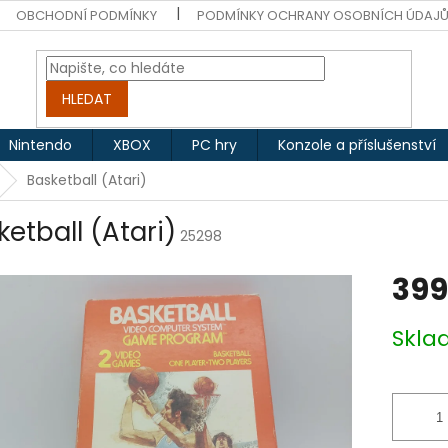
OBCHODNÍ PODMÍNKY
PODMÍNKY OCHRANY OSOBNÍCH ÚDAJ
HLEDAT
Nintendo
XBOX
PC hry
Konzole a příslušenství
Basketball (Atari)
ketball (Atari)
25298
399
Měrná
Skl
cena: