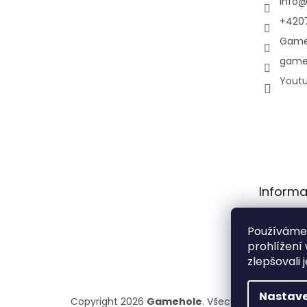
info
+420
Game
game
Yout
Informa
Obchodní
Používáme
Podmínky
prohlížení
osobních 
zlepšovali 
Nastave
Copyright 2026
Gamehole
. Všechna práva vyhr