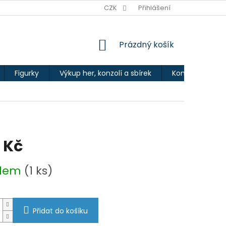
Ů
CZK
Přihlášení
NÁKUPNÍ
Prázdný košík
KOŠÍK
Figurky
Výkup her, konzolí a sbírek
Kontakty
 Kč
adem
(1 ks)
Přidat do košíku