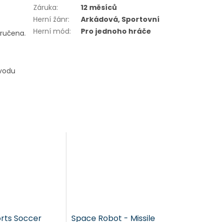
Záruka
:
12 měsíců
Herní žánr
:
Arkádová, Sportovní
Herní mód
:
Pro jednoho hráče
oručena.
ůvodu
orts Soccer
Space Robot - Missile