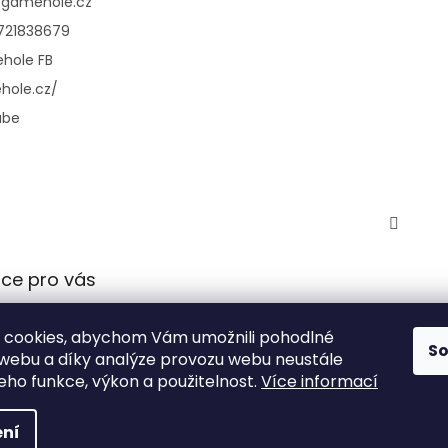
@
gamehole.cz
721838679
hole FB
hole.cz/
ube
ce pro vás
 podmínky
 cookies, abychom Vám umožnili pohodlné
 ochrany
S
 webu a díky analýze provozu webu neustále
údajů
jeho funkce, výkon a použitelnost.
Více informací
ní
azena.