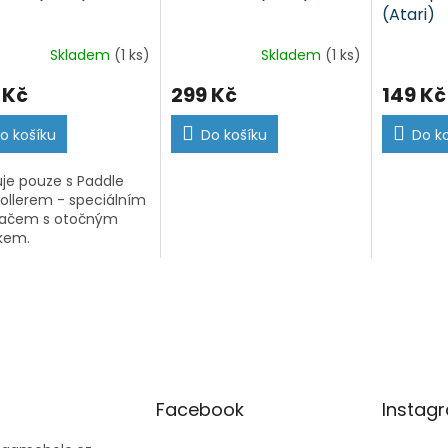
(Atari)
Skladem
(1 ks)
Skladem
(1 ks)
 Kč
299 Kč
149 Kč
o košíku
Do košíku
Do k
je pouze s Paddle
ollerem - speciálním
dačem s otočným
kem.
Facebook
Instag