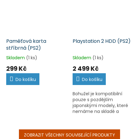
Paměťová karta
Playstation 2 HDD (PS2)
stříbrná (PS2)
Skladem
(1 ks)
Skladem
(1 ks)
299 Kč
2 499 Kč
Do košíku
Do košíku
Bohužel je kompatibilní
pouze s pozdějším
japonskými modely, které
nemáme na skladě a
nemůžeme tak HDD
otestovat. Bez napájecího
adaptéru.
ZOBRAZIT VŠECHNY SOUVISEJÍCÍ PRODUKTY