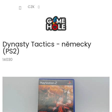
Přejít
NÁKUP
na
CZK
obsah
KOŠÍK
Dynasty Tactics - německy
(PS2)
14030