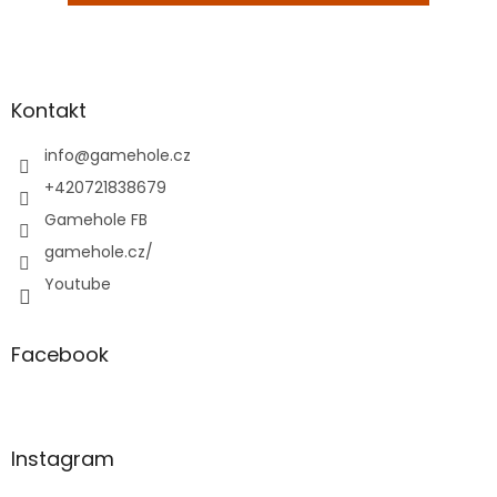
Z
á
p
a
Kontakt
t
í
info
@
gamehole.cz
+420721838679
Gamehole FB
gamehole.cz/
Youtube
Facebook
Instagram