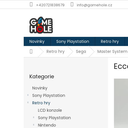
Přejít
+420721838679
info@gamehole.cz
na
obsah
Novinky
Sony Playstation
Retro hry
Domů
Retro hry
Sega
Master System
P
Ecc
o
Přeskočit
s
Kategorie
kategorie
t
r
Novinky
a
Sony Playstation
n
Retro hry
n
í
LCD konzole
p
Sony Playstation
a
Nintendo