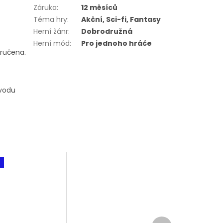
Záruka
:
12 měsíců
Téma hry
:
Akční, Sci-fi, Fantasy
Herní žánr
:
Dobrodružná
Herní mód
:
Pro jednoho hráče
oručena.
ůvodu
Další