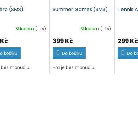
ero (SMS)
Summer Games (SMS)
Tennis 
Skladem
(1 ks)
Skladem
(1 ks)
 Kč
399 Kč
299 Kč
o košíku
Do košíku
Do k
e bez manuálu.
Hra je bez manuálu.