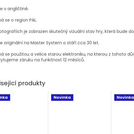
je v angličtině.
á se o region PAL.
otografiích je zobrazen skutečný vizuální stav hry, která bude d
je originální na Master System o stáří cca 30 let.
á se použitou a velice starou elektroniku, na kterou z tohoto d
ytujeme záruku na funkčnost 12 měsíců.
isející produkty
inka
Novinka
Novinka