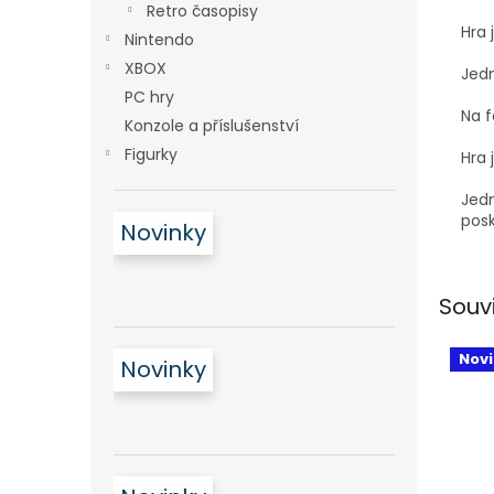
Retro časopisy
Hra 
Nintendo
XBOX
Jedn
PC hry
Na f
Konzole a příslušenství
Figurky
Hra 
Jedn
posk
Novinky
Souv
Nov
Novinky