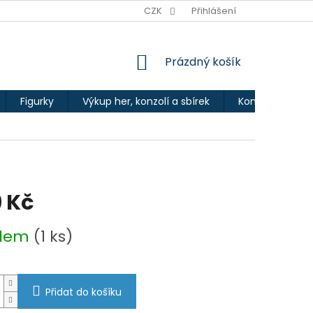
Ů
CZK
Přihlášení
NÁKUPNÍ
Prázdný košík
KOŠÍK
Figurky
Výkup her, konzolí a sbírek
Kontakty
 Kč
adem
(1 ks)
Přidat do košíku