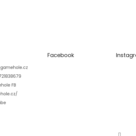
Facebook
Instag
@
gamehole.cz
721838679
hole FB
hole.cz/
ube