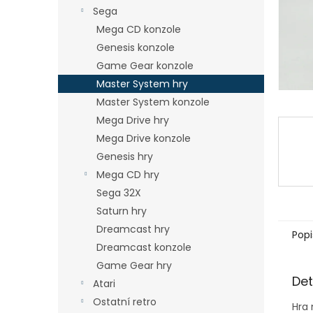
n
Sega
e
Mega CD konzole
l
Genesis konzole
Game Gear konzole
Master System hry
Master System konzole
Mega Drive hry
Mega Drive konzole
Genesis hry
Mega CD hry
Sega 32X
Saturn hry
Dreamcast hry
Popi
Dreamcast konzole
Game Gear hry
Det
Atari
Ostatní retro
Hra 