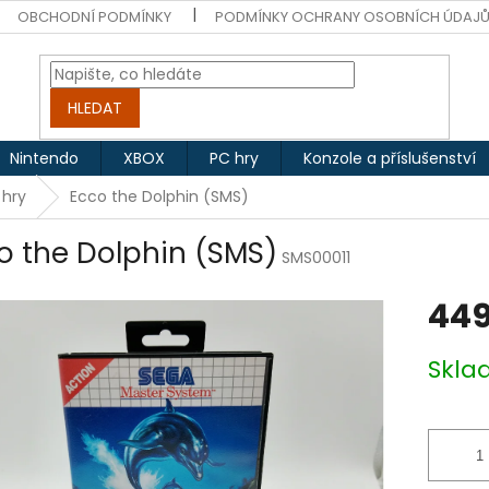
OBCHODNÍ PODMÍNKY
PODMÍNKY OCHRANY OSOBNÍCH ÚDAJ
HLEDAT
Nintendo
XBOX
PC hry
Konzole a příslušenství
 hry
Ecco the Dolphin (SMS)
o the Dolphin (SMS)
SMS00011
449
Měrná
Skl
cena: