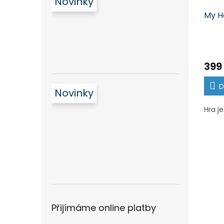
Novinky
My H
399
D
Novinky
Hra j
Přijímáme online platby