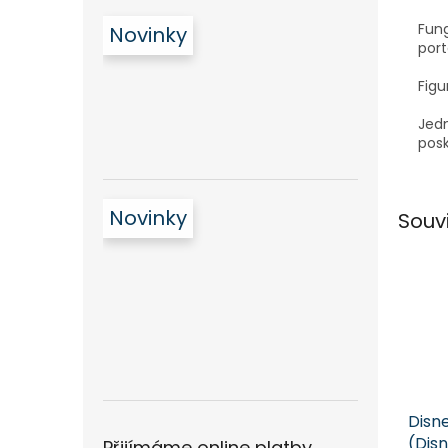
Fung
Novinky
port
Figu
Jedn
posk
Novinky
Souv
Disne
(Disn
Přijímáme online platby