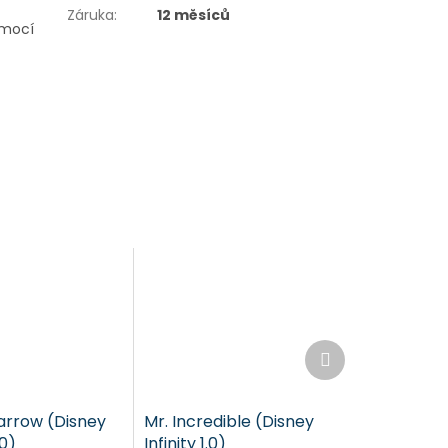
Záruka
:
12 měsíců
pomocí
Další
produkt
arrow (Disney
Mr. Incredible (Disney
.0)
Infinity 1.0)