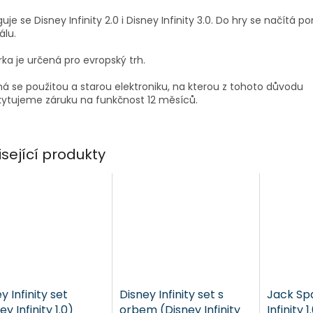
uje se Disney Infinity 2.0 i Disney Infinity 3.0. Do hry se načítá 
álu.
rka je určená pro evropský trh.
á se použitou a starou elektroniku, na kterou z tohoto důvodu
ytujeme záruku na funkčnost 12 měsíců.
isející produkty
y Infinity set
Disney Infinity set s
Jack Sp
ey Infinity 1.0)
orbem (Disney Infinity
Infinity 1