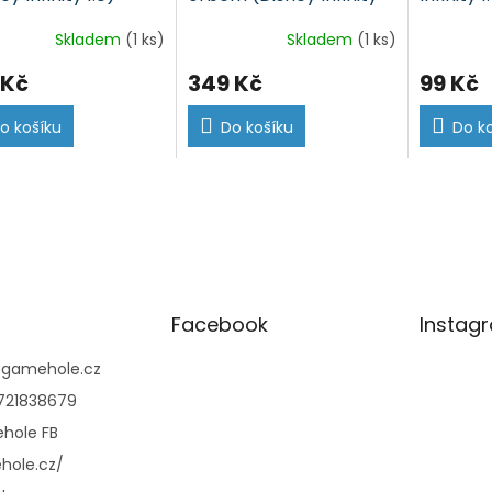
1.0)
Skladem
(1 ks)
Skladem
(1 ks)
 Kč
349 Kč
99 Kč
o košíku
Do košíku
Do k
Facebook
Instag
@
gamehole.cz
721838679
hole FB
hole.cz/