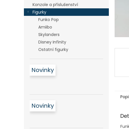
n
Konzole a příslušenství
e
Figurky
l
Funko Pop
Amiibo
Skylanders
Disney Infinity
Ostatní figurky
Novinky
Popi
Novinky
Det
Funk