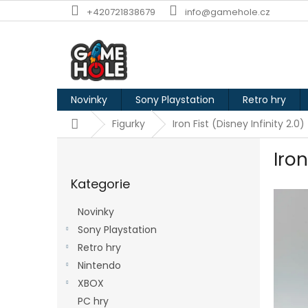
Přejít
+420721838679
info@gamehole.cz
na
obsah
Novinky
Sony Playstation
Retro hry
Domů
Figurky
Iron Fist (Disney Infinity 2.0)
P
Iron
o
Přeskočit
s
Kategorie
kategorie
t
r
Novinky
a
Sony Playstation
n
Retro hry
n
í
Nintendo
p
XBOX
a
PC hry