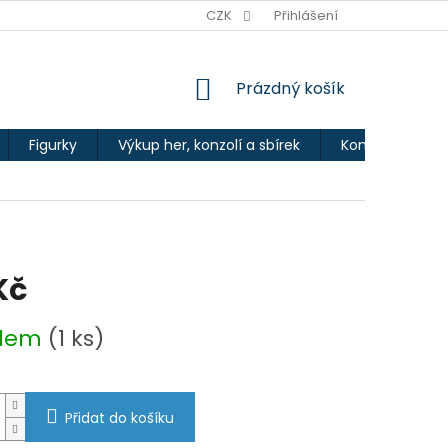
Ů
CZK
Přihlášení
NÁKUPNÍ
Prázdný košík
KOŠÍK
Figurky
Výkup her, konzolí a sbírek
Kontakty
Kč
adem
(1 ks)
Přidat do košíku