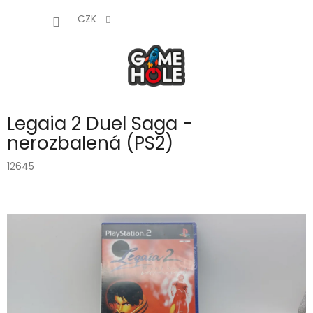
Přejít
NÁKUP
na
CZK
obsah
KOŠÍK
Legaia 2 Duel Saga -
nerozbalená (PS2)
12645