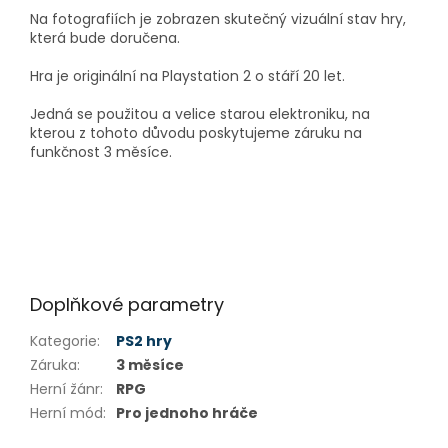
Na fotografiích je zobrazen skutečný vizuální stav hry,
která bude doručena.
Hra je originální na Playstation 2 o stáří 20 let.
Jedná se použitou a velice starou elektroniku, na
kterou z tohoto důvodu poskytujeme záruku na
funkčnost 3 měsíce.
Doplňkové parametry
Kategorie
:
PS2 hry
Záruka
:
3 měsíce
Herní žánr
:
RPG
Herní mód
:
Pro jednoho hráče