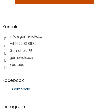
Z
á
p
a
Kontakt
t
í
info
@
gamehole.cz
+420721838679
Gamehole FB
gamehole.cz/
Youtube
Facebook
Gamehole
Instagram