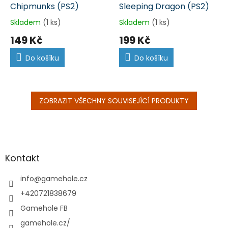
Chipmunks (PS2)
Sleeping Dragon (PS2)
Skladem
(1 ks)
Skladem
(1 ks)
149 Kč
199 Kč
Do košíku
Do košíku
ZOBRAZIT VŠECHNY SOUVISEJÍCÍ PRODUKTY
Z
á
p
a
Kontakt
t
í
info
@
gamehole.cz
+420721838679
Gamehole FB
gamehole.cz/