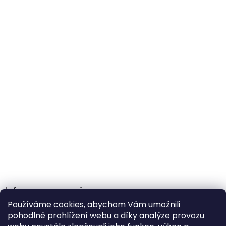
Informace pro vás
Používáme cookies, abychom Vám umožnili
Obchodní podmínky
pohodlné prohlížení webu a díky analýze provozu
Podmínky ochrany osobních údajů