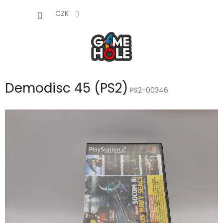
Přejít
NÁKUP
na
CZK
obsah
KOŠÍK
Demodisc 45 (PS2)
PS2-00346