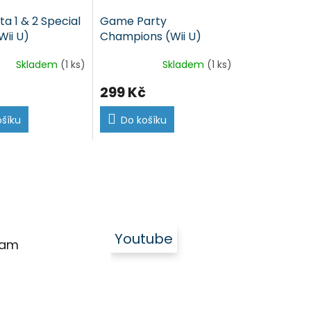
a 1 & 2 Special
Game Party
Wii U)
Champions (Wii U)
Skladem
(1 ks)
Skladem
(1 ks)
299 Kč
ošíku
Do košíku
Youtube
ram