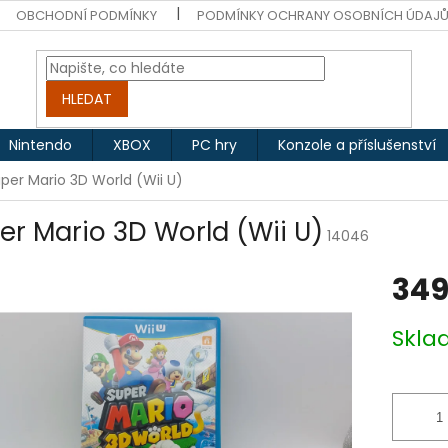
OBCHODNÍ PODMÍNKY
PODMÍNKY OCHRANY OSOBNÍCH ÚDAJ
HLEDAT
Nintendo
XBOX
PC hry
Konzole a příslušenství
per Mario 3D World (Wii U)
er Mario 3D World (Wii U)
14046
349
Měrná
Skl
cena: