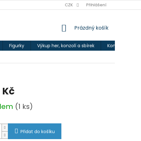
Ů
CZK
Přihlášení
NÁKUPNÍ
Prázdný košík
KOŠÍK
Figurky
Výkup her, konzolí a sbírek
Kontakty
 Kč
adem
(1 ks)
Přidat do košíku