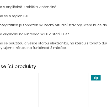
je v angličtině. Krabička v němčině.
á se o region PAL.
otografiích je zobrazen skutečný vizuální stav hry, která bude d
je originální na Nintendo Wii U o stáří 10 let.
á se použitou a velice starou elektroniku, na kterou z tohoto d
kytujeme záruku na funkčnost 3 měsíce.
isející produkty
Tip