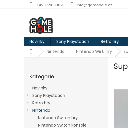
Přejít
+420721838679
info@gamehole.cz
na
obsah
Novinky
Sony Playstation
Retro hry
Domů
Nintendo
Nintendo Wii U hry
Su
P
Sup
o
Přeskočit
s
Kategorie
kategorie
t
r
Novinky
a
Sony Playstation
n
Retro hry
n
í
Nintendo
p
Nintendo Switch hry
a
Nintendo Switch konzole