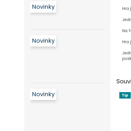
Novinky
Hra 
Jedn
Na f
Novinky
Hra 
Jedn
pos
Souv
Novinky
Tip