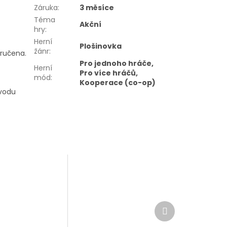
Záruka
:
3 měsíce
Téma
Akční
hry
:
Herní
Plošinovka
žánr
:
oručena.
Pro jednoho hráče,
Herní
Pro více hráčů,
mód
:
Kooperace (co-op)
ůvodu
Další
produkt