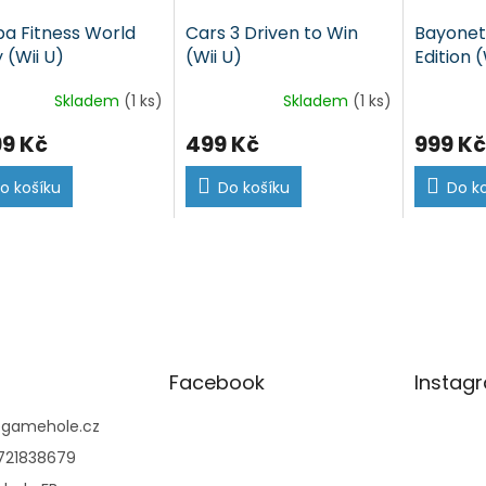
a Fitness World
Cars 3 Driven to Win
Bayonett
 (Wii U)
(Wii U)
Edition (
Skladem
(1 ks)
Skladem
(1 ks)
99 Kč
499 Kč
999 Kč
o košíku
Do košíku
Do k
Facebook
Instag
@
gamehole.cz
721838679