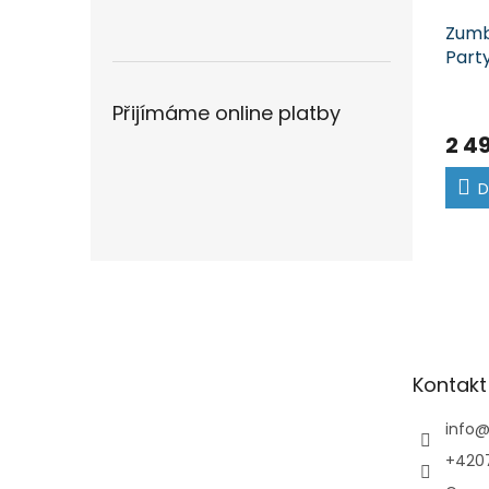
Zumb
Party
Přijímáme online platby
2 4
D
Z
á
p
a
t
Kontakt
í
info
+420