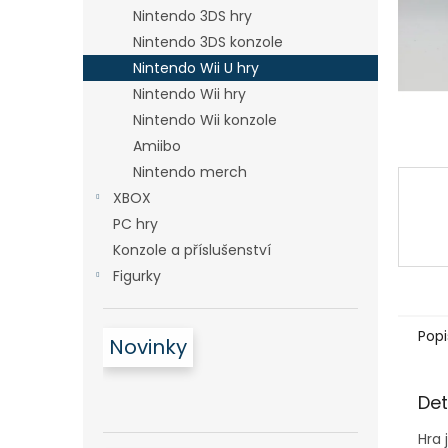
n
Nintendo 3DS hry
e
Nintendo 3DS konzole
l
Nintendo Wii U hry
Nintendo Wii hry
Nintendo Wii konzole
Amiibo
Nintendo merch
XBOX
PC hry
Konzole a příslušenství
Figurky
Popi
Novinky
Det
Hra 