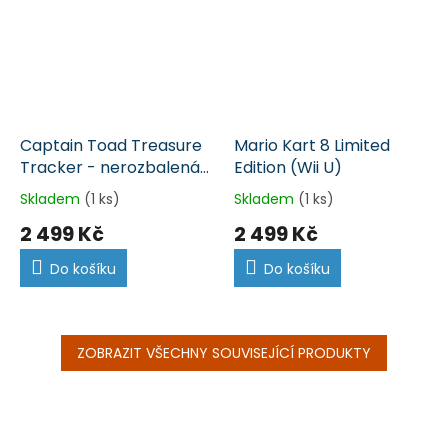
Captain Toad Treasure
Mario Kart 8 Limited
Tracker - nerozbalená
Edition (Wii U)
(Wii U)
Skladem
(1 ks)
Skladem
(1 ks)
2 499 Kč
2 499 Kč
Do košíku
Do košíku
ZOBRAZIT VŠECHNY SOUVISEJÍCÍ PRODUKTY
Z
á
p