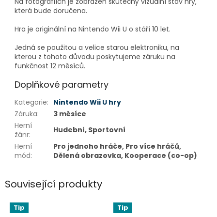
Na fotografiích je zobrazen skutečný vizuální stav hry,
která bude doručena.
Hra je originální na Nintendo Wii U o stáří 10 let.
Jedná se použitou a velice starou elektroniku, na
kterou z tohoto důvodu poskytujeme záruku na
funkčnost 12 měsíců.
Doplňkové parametry
Kategorie
:
Nintendo Wii U hry
Záruka
:
3 měsíce
Herní
Hudební, Sportovní
žánr
:
Herní
Pro jednoho hráče, Pro více hráčů,
mód
:
Dělená obrazovka, Kooperace (co-op)
Související produkty
Tip
Tip