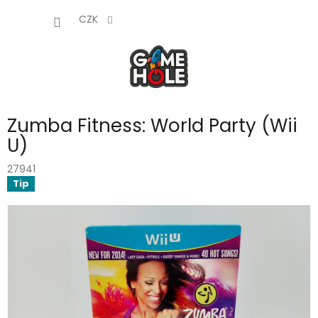
Přejít
NÁKUP
na
CZK
obsah
KOŠÍK
Zumba Fitness: World Party (Wii
U)
27941
Tip