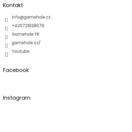
a
Kontakt
t
í
info
@
gamehole.cz
+420721838679
Gamehole FB
gamehole.cz/
Youtube
Facebook
Instagram