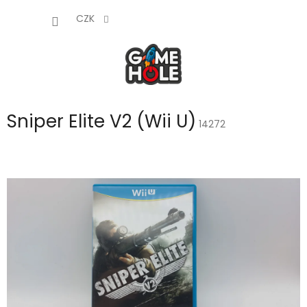
Přejít
NÁKUP
na
CZK
obsah
KOŠÍK
Sniper Elite V2 (Wii U)
14272