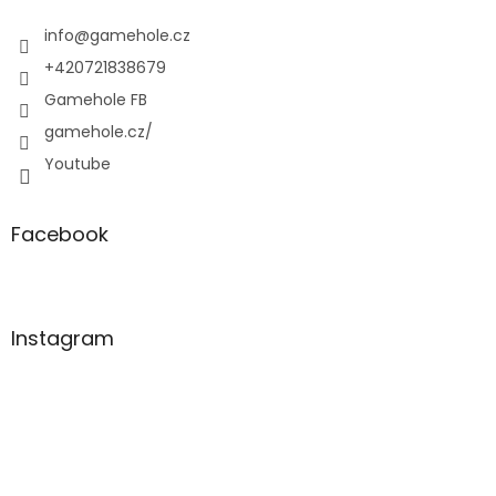
t
í
info
@
gamehole.cz
+420721838679
Gamehole FB
gamehole.cz/
Youtube
Facebook
Instagram