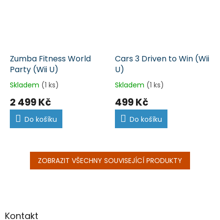
Zumba Fitness World
Cars 3 Driven to Win (Wii
Party (Wii U)
U)
Skladem
(1 ks)
Skladem
(1 ks)
2 499 Kč
499 Kč
Do košíku
Do košíku
ZOBRAZIT VŠECHNY SOUVISEJÍCÍ PRODUKTY
Z
á
p
a
Kontakt