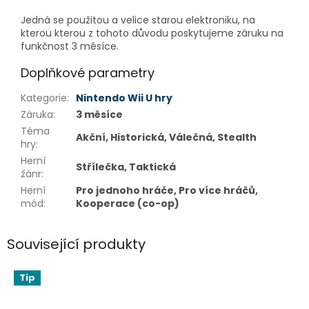
Jedná se použitou a velice starou elektroniku, na
kterou kterou z tohoto důvodu poskytujeme záruku na
funkčnost 3 měsíce.
Doplňkové parametry
Kategorie
:
Nintendo Wii U hry
Záruka
:
3 měsíce
Téma
Akční, Historická, Válečná, Stealth
hry
:
Herní
Střílečka, Taktická
žánr
:
Herní
Pro jednoho hráče, Pro více hráčů,
mód
:
Kooperace (co-op)
Související produkty
Tip