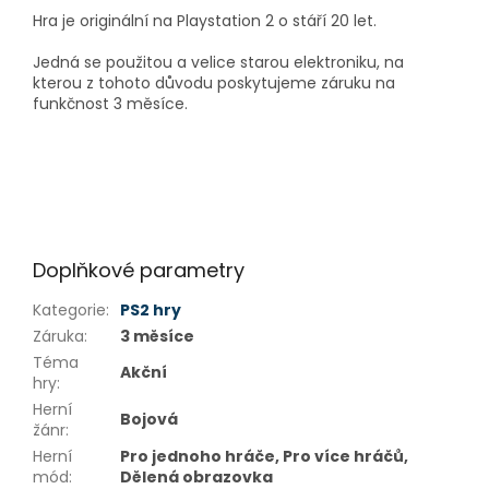
Hra je originální na Playstation 2 o stáří 20 let.
Jedná se použitou a velice starou elektroniku, na
kterou z tohoto důvodu poskytujeme záruku na
funkčnost 3 měsíce.
Doplňkové parametry
Kategorie
:
PS2 hry
Záruka
:
3 měsíce
Téma
Akční
hry
:
Herní
Bojová
žánr
:
Herní
Pro jednoho hráče, Pro více hráčů,
mód
:
Dělená obrazovka