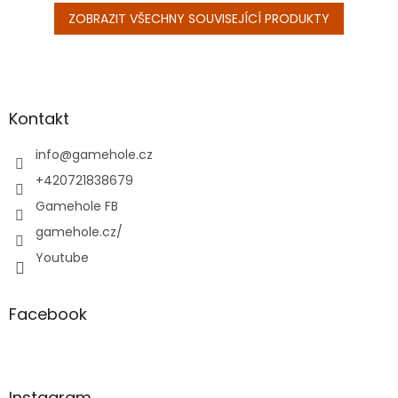
ZOBRAZIT VŠECHNY SOUVISEJÍCÍ PRODUKTY
Z
á
p
a
Kontakt
t
í
info
@
gamehole.cz
+420721838679
Gamehole FB
gamehole.cz/
Youtube
Facebook
Instagram