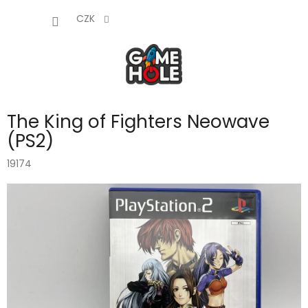
Přejít
NÁKUP
na
CZK
obsah
KOŠÍK
The King of Fighters Neowave
(PS2)
19174